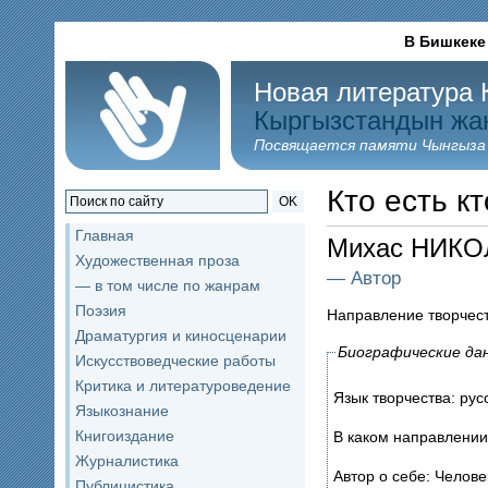
В Бишкеке
Новая литература 
Кыргызстандын жа
Посвящается памяти Чынгыза
Кто есть кт
OK
Главная
Михас НИК
Художественная проза
— Автор
— в том числе по жанрам
Поэзия
Направление творчес
Драматургия и киносценарии
Биографические да
Искусствоведческие работы
Критика и литературоведение
Язык творчества: ру
Языкознание
Книгоиздание
В каком направлении
Журналистика
Автор о себе: Челове
Публицистика