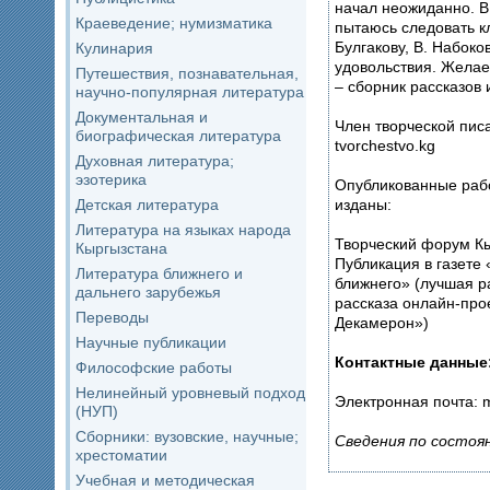
начал неожиданно. В своем писательском баловстве
Краеведение; нумизматика
пытаюсь следовать классикам: Н.
Булгакову, В. Набоко
Кулинария
удовольствия. Желае
Путешествия, познавательная,
– сборник рассказов 
научно-популярная литература
Документальная и
Член творческой пис
биографическая литература
tvorchestvo.kg
Духовная литература;
эзотерика
Опубликованные рабо
изданы:
Детская литература
Литература на языках народа
Творческий форум Кы
Кыргызстана
Публикация в газете
Литература ближнего и
ближнего» (лучшая р
дальнего зарубежья
рассказа онлайн-про
Переводы
Декамерон»)
Научные публикации
Контактные данные
Философские работы
Нелинейный уровневый подход
Электронная почта: 
(НУП)
Сборники: вузовские, научные;
Сведения по состоян
хрестоматии
Учебная и методическая