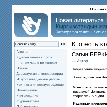
В Бишкеке
Новая литература 
Кыргызстандын жа
Посвящается памяти Чынгыза
Кто есть кт
OK
Главная
Сагын БЕР
Художественная проза
— Автор
— в том числе по жанрам
Поэзия
Направление творчес
Драматургия и киносценарии
Биографические да
Искусствоведческие работы
Критика и литературоведение
Член союза писателе
Языкознание
писателей Центральн
Книгоиздание
творческой гильдии.
Журналистика
Изданные произвед
Публицистика