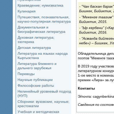
Краеведение; нумизматика
"Чан баскан барак
Бишкек, Бийиктик, 
Кулинария
Путешествия, познавательная,
"Мекенге таазим" 
научно-популярная литература
Бийиктик, 2015.
Документальная и
"Ыр кербени" («Ка
биографическая литература
Бийиктик, 2016.
Духовная литература;
"Асманда бийлеге
эзотерика
небе») – Бишкек, Ул
Детская литература
Обладательница дип
Литература на языках народа
Кыргызстана
поэтов "Мекенге тааз
Литература ближнего и
В 2019 году участво
дальнего зарубежья
литературном конкур
Переводы
1-ое место в номина
Научные публикации
премии «Лира» за лу
Философские работы
Контакты
Нелинейный уровневый подход
(НУП)
Э/почта: cagynberkin
Сборники: вузовские, научные;
Сведения по состоян
хрестоматии
Учебная и методическая