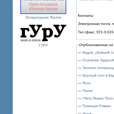
Контакты:
Литературная Якутия
Электронная почта: mar
Тел./факс: 972-3-533
Опубликованные на 
ГУРУ
—
Кадам, убивший с
—
Спасение Ударно
—
Записки похоронщ
—
Круглый стол в Ба
—
Яхта
—
Панка
—
Убить Марко Поло
—
Помещик Ривкин
—
Зюня