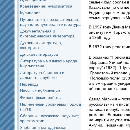
семьей был сослан 
Краеведение; нумизматика
Казахстана по стать
Родины) сроком на д
Кулинария
семья вернулась в Мо
Путешествия, познавательная,
научно-популярная литература
В 1957 году Давид М
Документальная и
институт им. Горько
биографическая литература
в 1958 году.
Духовная литература;
В 1972 году репатри
эзотерика
Детская литература
В романах "Присказка
Литература на языках народа
"Вершина Утиной пол
Кыргызстана
сороку" (1982), "Шуты
Литература ближнего и
"Гранатовый колодец"
дальнего зарубежья
"Полюшко-поле" (198
и в эмиграции, увиде
Переводы
обращается к эпохе 
Научные публикации
Философские работы
Давид Маркиш – пож
Нелинейный уровневый подход
русскоязычный писат
(НУП)
написал и опубликов
романов. Большая ча
Сборники: вузовские, научные;
на иврит и другие яз
хрестоматии
Англии, Германии, Ф
Учебная и методическая