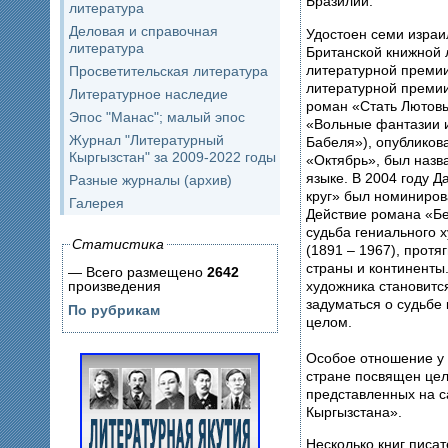
Бразилии.
литература
Деловая и справочная
Удостоен семи израи
литература
Британской книжной 
литературной премии
Просветительская литература
литературной премии
Литературное наследие
роман «Стать Лютов
Эпос "Манас"; малый эпос
«Вольные фантазии и
Журнал "Литературный
Бабеля»), опубликов
Кыргызстан" за 2009-2022 годы
«Октябрь», был назв
языке. В 2004 году 
Разные журналы (архив)
круг» был номиниров
Галерея
Действие романа «Белый круг», в основе которого —
судьба гениального 
Статистика
(1891 – 1967), протя
страны и континенты.
— Всего размещено
2642
художника становитс
произведения
задуматься о судьбе
По рубрикам
целом.
Особое отношение у 
стране посвящен целы
представленных на с
Кыргызстана».
Несколько книг писа