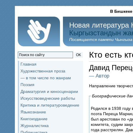
В Бишкеке
Новая литература 
Кыргызстандын жа
Посвящается памяти Чынгыза
Кто есть кт
OK
Главная
Давид Пере
Художественная проза
— Автор
— в том числе по жанрам
Поэзия
Направление творчес
Драматургия и киносценарии
Биографические да
Искусствоведческие работы
Критика и литературоведение
Родился в 1938 году 
Языкознание
поэта Переца Марки
Книгоиздание
был арестован по «д
комитета, судим закр
Журналистика
года расстрелян. Да
Публицистика