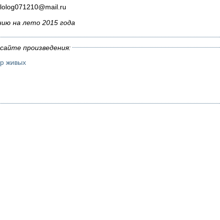
ilolog071210@mail.ru
нию на лето 2015 года
сайте произведения:
ир живых