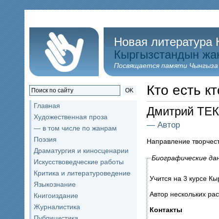
Новая литература 
Кыргызстандын жа
Посвящается памяти Чынгыза
Кто есть кт
OK
Главная
Дмитрий ТЕ
Художественная проза
— Автор
— в том числе по жанрам
Поэзия
Направление творчес
Драматургия и киносценарии
Биографические да
Искусствоведческие работы
Критика и литературоведение
Учится на 3 курсе Кы
Языкознание
Автор нескольких рас
Книгоиздание
Журналистика
Контакты
Публицистика