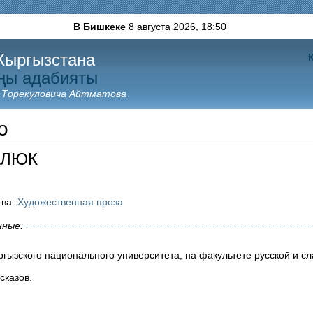
В Бишкеке
8 августа 2026,
18:50
Кыргызстана
ңы адабияты
 Торекуловича Айтматова
о
КЛЮК
тва:
Художественная проза
нные:
ргызского национального университета, на факультете русской и с
сказов.