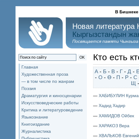
В Бишкеке
Новая литература 
Кыргызстандын жа
Посвящается памяти Чынгыза
Кто есть кт
OK
Главная
А
-
Б
-
В
-
Г
-
Д
-
Художественная проза
-
О
-
Ө
-
П
-
Р
-
С
— в том числе по жанрам
Щ
Поэзия
—
ХАБИБУЛИН Курма
Драматургия и киносценарии
Искусствоведческие работы
—
Хадид Хадир
Критика и литературоведение
—
ХАМИДОВ Ойбек
Языкознание
Книгоиздание
—
ХАРАКОЗ Вера
Журналистика
—
ХВАЛЬКОВ Евгений
Публицистика