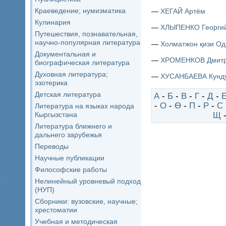
Краеведение; нумизматика
—
ХЕГАЙ Артём
Кулинария
—
ХЛЫПЕНКО Георги
Путешествия, познавательная,
научно-популярная литература
—
Холматжон қизи О
Документальная и
—
ХРОМЕНКОВ Дмит
биографическая литература
Духовная литература;
—
ХУСАНБАЕВА Кунд
эзотерика
Детская литература
А
-
Б
-
В
-
Г
-
Д
-
-
О
-
Ө
-
П
-
Р
-
С
Литература на языках народа
Щ
Кыргызстана
Литература ближнего и
дальнего зарубежья
Переводы
Научные публикации
Философские работы
Нелинейный уровневый подход
(НУП)
Сборники: вузовские, научные;
хрестоматии
Учебная и методическая