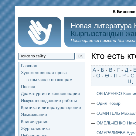
В Бишкеке
Новая литература 
Кыргызстандын жа
Посвящается памяти Чынгыза
Кто есть кт
OK
Главная
А
-
Б
-
В
-
Г
-
Д
-
Художественная проза
-
О
-
Ө
-
П
-
Р
-
С
— в том числе по жанрам
Щ
Поэзия
—
ОВЧАРЕНКО Ксени
Драматургия и киносценарии
Искусствоведческие работы
—
Одил Нозир
Критика и литературоведение
—
ОЗМИТЕЛЬ Михаи
Языкознание
Книгоиздание
—
ОМЕЛЬЧЕНКО Нико
Журналистика
—
ОМУРАЛИЕВА Аде
Публицистика