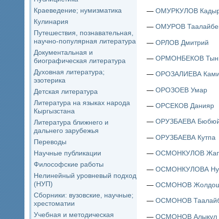
Краеведение; нумизматика
—
ОМУРКУЛОВ Кадыр
Кулинария
—
ОМУРОВ Таалайбе
Путешествия, познавательная,
научно-популярная литература
—
ОРЛОВ Дмитрий
Документальная и
—
ОРМОНБЕКОВ Тын
биографическая литература
Духовная литература;
—
ОРОЗАЛИЕВА Ками
эзотерика
—
ОРОЗОЕВ Умар
Детская литература
Литература на языках народа
—
ОРСЕКОВ Данияр
Кыргызстана
—
ОРУЗБАЕВА Бюбю
Литература ближнего и
дальнего зарубежья
—
ОРУЗБАЕВА Кутпа
Переводы
Научные публикации
—
ОСМОНКУЛОВ Жап
Философские работы
—
ОСМОНКУЛОВА Ну
Нелинейный уровневый подход
(НУП)
—
ОСМОНОВ Жолдо
Сборники: вузовские, научные;
—
ОСМОНОВ Таалай
хрестоматии
Учебная и методическая
—
ОСМОНОВ Алыкул