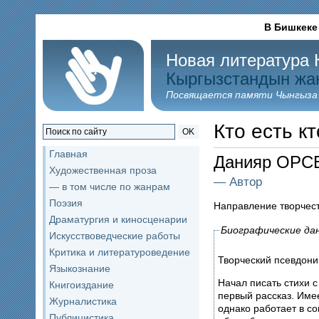
В Бишкеке
Новая литература 
Кыргызстандын жа
Посвящается памяти Чынгыза
Кто есть кт
OK
Главная
Данияр ОРС
Художественная проза
— Автор
— в том числе по жанрам
Поэзия
Направление творчес
Драматургия и киносценарии
Биографические да
Искусствоведческие работы
Критика и литературоведение
Творческий псевдони
Языкознание
Начал писать стихи с
Книгоиздание
первый рассказ. Име
Журналистика
однако работает в 
Публицистика