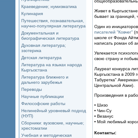
общеобразовательны
Краеведение; нумизматика
Живет в Кыргызстане,
Кулинария
бывает за границей, 
Путешествия, познавательная,
научно-популярная литература
Один из инициаторо
писателей "Ковчег"
(п
Документальная и
школе от Фонда Айтм
биографическая литература
написать роман об а
Духовная литература;
эзотерика
Увлекается психолог
Детская литература
свою страну и побыва
Литература на языках народа
Лауреат конкурса ли
Кыргызстана
Кыргызстана в 2009 
Литература ближнего и
Табуретка" Американ
дальнего зарубежья
Центральной Азии).
Переводы
Произведения в рабо
Научные публикации
Философские работы
• Шизо
Нелинейный уровневый подход
• Чин-Су
(НУП)
• Везанус
• Мой любимый корол
Сборники: вузовские, научные;
хрестоматии
Контакты:
Учебная и методическая