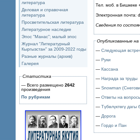
литература
Тел. моб. в Бишкеке 
Деловая и справочная
литература
Электронная почта: 
Просветительская литература
Сведения по состоя
Литературное наследие
Эпос "Манас"; малый эпос
Опубликованные на 
Журнал "Литературный
Кыргызстан" за 2009-2022 годы
—
Следующая встреч
Разные журналы (архив)
—
Руки
Галерея
—
Кассана
Статистика
—
Награда за труды
— Всего размещено
2642
—
Snowman (Снегови
произведения
По рубрикам
—
Ответы на вопрос
—
Түбөлүктөгү дагы 
—
Дорога
—
Гордо и Пан