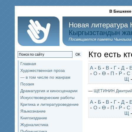
В Бишкеке
Новая литература 
Кыргызстандын жа
Посвящается памяти Чынгыза
Кто есть кт
OK
Главная
А
-
Б
-
В
-
Г
-
Д
-
Художественная проза
-
О
-
Ө
-
П
-
Р
-
С
— в том числе по жанрам
Щ
Поэзия
—
ЩЕТИНИН Дмитри
Драматургия и киносценарии
Искусствоведческие работы
А
-
Б
-
В
-
Г
-
Д
-
Критика и литературоведение
-
О
-
Ө
-
П
-
Р
-
С
Языкознание
Щ
Книгоиздание
Журналистика
Публицистика