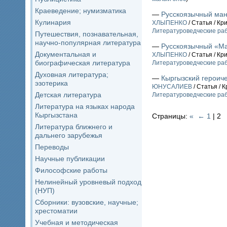
Краеведение; нумизматика
—
Русскоязычный ма
Кулинария
ХЛЫПЕНКО
/ Статья / Кр
Литературоведческие ра
Путешествия, познавательная,
научно-популярная литература
—
Русскоязычный «М
Документальная и
ХЛЫПЕНКО
/ Статья / Кр
биографическая литература
Литературоведческие ра
Духовная литература;
—
Кыргызский героич
эзотерика
ЮНУСАЛИЕВ
/ Статья / 
Детская литература
Литературоведческие ра
Литература на языках народа
Кыргызстана
Страницы:
«
←
1
| 2
Литература ближнего и
дальнего зарубежья
Переводы
Научные публикации
Философские работы
Нелинейный уровневый подход
(НУП)
Сборники: вузовские, научные;
хрестоматии
Учебная и методическая