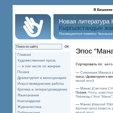
В Бишкеке
Новая литература 
Кыргызстандын жа
Посвящается памяти Чынгыза
OK
Эпос "Мана
Главная
Художественная проза
Сортировать по:
авт
— в том числе по жанрам
Поэзия
—
Сомнения Манаса
пьеса / Драматургия и к
Драматургия и киносценарии
малый эпос
)
Искусствоведческие работы
—
Манас
(
Светлана С
Критика и литературоведение
Поэзия,
Поэты, известные
Языкознание
Переводы
/
Эпос "Манас"
Книгоиздание
—
Манас
(
Николай ТО
Журналистика
Крупная проза (повести, 
Публицистика
малый эпос
)