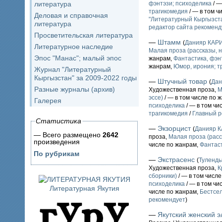
литература
фэнтэзи; психоделика
/ —
трагикомедия
/ — в том ч
Деловая и справочная
"Литературный Кыргызста
литература
редактор сайта рекоменд
Просветительская литература
—
Штамм
(
Данияр КАР
Литературное наследие
Малая проза (рассказы, н
Эпос "Манас"; малый эпос
жанрам,
Фантастика, фэн
жанрам,
Юмор, ирония; т
Журнал "Литературный
Кыргызстан" за 2009-2022 годы
—
Штучный товар
(
Да
Разные журналы (архив)
Художественная проза,
М
эссе)
/ — в том числе по 
Галерея
психоделика
/ — в том чи
трагикомедия
/
Главный р
Статистика
—
Экзорцист
(
Данияр 
— Всего размещено
2642
проза,
Малая проза (расс
произведения
числе по жанрам,
Фантаст
По рубрикам
—
Экстрасенс
(
Туленд
Художественная проза,
К
сборники)
/ — в том числ
психоделика
/ — в том чи
Литературная Якутия
числе по жанрам,
Бестсе
рекомендует
)
—
Якутский женский 