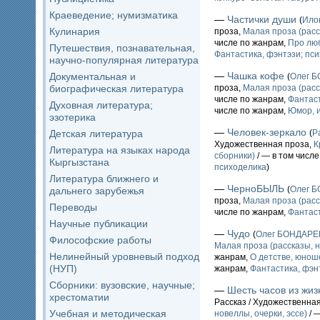
Краеведение; нумизматика
—
Частички души
(
Ило
Кулинария
проза,
Малая проза (расс
числе по жанрам,
Про лю
Путешествия, познавательная,
Фантастика, фэнтэзи; пс
научно-популярная литература
—
Чашка кофе
Документальная и
(
Олег 
биографическая литература
проза,
Малая проза (расс
числе по жанрам,
Фантаст
Духовная литература;
числе по жанрам,
Юмор, и
эзотерика
—
Человек-зеркало
Детская литература
(
Р
Художественная проза,
К
Литература на языках народа
сборники)
/ — в том числ
Кыргызстана
психоделика
)
Литература ближнего и
—
ЧерноБЫЛЬ
(
Олег 
дальнего зарубежья
проза,
Малая проза (расс
Переводы
числе по жанрам,
Фантаст
Научные публикации
—
Чудо
(
Олег БОНДАР
Философские работы
Малая проза (рассказы, н
Нелинейный уровневый подход
жанрам,
О детстве, юнош
(НУП)
жанрам,
Фантастика, фэн
Сборники: вузовские, научные;
—
Шесть часов из жиз
хрестоматии
Рассказ / Художественна
Учебная и методическая
новеллы, очерки, эссе)
/ 