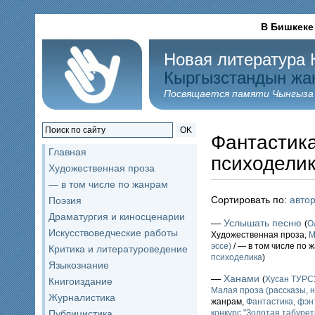
В Бишкеке
Новая литература 
Кыргызстандын жа
Посвящается памяти Чынгыза
OK
Фантастика
Главная
психодели
Художественная проза
— в том числе по жанрам
Сортировать по:
авто
Поэзия
Драматургия и киносценарии
—
Услышать песню
(
О
Искусствоведческие работы
Художественная проза,
М
эссе)
/ — в том числе по 
Критика и литературоведение
психоделика
)
Языкознание
—
Ханами
(
Хусан ТУР
Книгоиздание
Малая проза (рассказы, н
Журналистика
жанрам,
Фантастика, фэн
Публицистика
конкурс "Золотая табурет