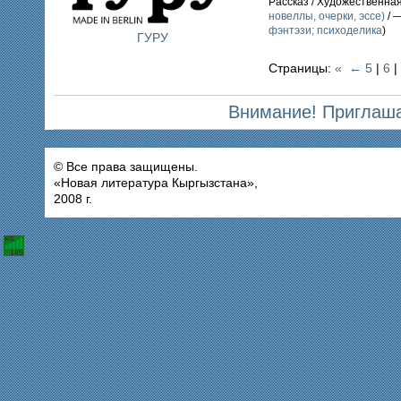
Рассказ / Художественна
новеллы, очерки, эссе)
/ 
фэнтэзи; психоделика
)
ГУРУ
Страницы:
«
←
5
|
6
|
Внимание! Приглаша
© Все права защищены.
«Новая литература Кыргызстана»,
2008 г.