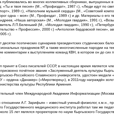
а публиковались во многих коллективных сборниках, выпущенных в
: «Ты и твоя песня» (М., «Профиздат», 1987 г.), «Люди идут по све
спорт», 1989 г.), «Наполним музыкой сердца» (М., «Советский композ
ог одна – моя» (М., Профиздат , 1989 г.) и др. Материалы о его 
Андреев, «Наша авторская» (М., «Молодая гвардия», 1991 г.), «Возь
авитель Л.П.Беленький (М., «Молодая гвардия», 1990 г.), «Петербу
ательство « Профессия», 2000 г.) «Антология бардовской песни», ав
05 г.).
т десятки поэтических сценариев президентских студенческих бал
иональных праздников КР, а также многочисленные пародии на т
ие комментарии к выступлениям команд КВН, в котором он до сих п
.
ыл принят в Союз писателей СССР, в настоящее время является чл
. присвоено почётное звание «Заслуженный деятель культуры Кыргызс
ыргызско-Российского Славянского университета, удостоен медали «
У – ордена «Данакер» («Миротворец»), в 2011году награждён зол
нистерства культуры Республики Армения.
вительный член Международной Академии Информатизации (Москва
отношении А.Г. Зарифьян – известный ученый-физиолог, к.м.н., п
го Государственного медицинского института работал там же педа
около 15 лет являлся проректором по науке Кыргызского Государст