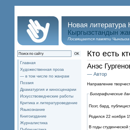
Новая литература 
Кыргызстандын жа
Посвящается памяти Чынгыза
Кто есть кт
OK
Главная
Анэс Гурген
Художественная проза
— Автор
— в том числе по жанрам
Поэзия
Направление творчес
Драматургия и киносценарии
Биографические да
Искусствоведческие работы
Критика и литературоведение
Поэт, бард, публицис
Языкознание
Книгоиздание
Родился 22 ноября 19
Журналистика
В годы студенческой
Публицистика