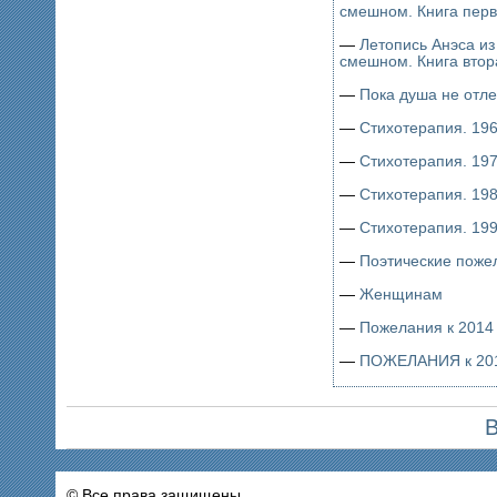
смешном. Книга пер
—
Летопись Анэса из
смешном. Книга втор
—
Пока душа не отл
—
Стихотерапия. 196
—
Стихотерапия. 197
—
Стихотерапия. 198
—
Стихотерапия. 199
—
—
Женщинам
—
Пожелания к 2014 
—
ПОЖЕЛАНИЯ к 2015
В
© Все права защищены.