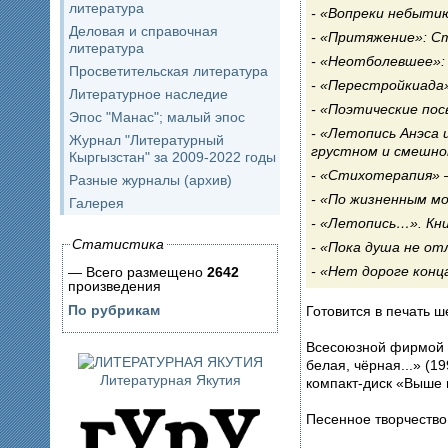
литература
«Вопреки небытию
Деловая и справочная
«Притяжение»: Ст
литература
«Неотболевшее»: 
Просветительская литература
«Перестройкиада»
Литературное наследие
«Поэтические пос
Эпос "Манас"; малый эпос
«Летопись Анэса и
Журнал "Литературный
грустном и смешном
Кыргызстан" за 2009-2022 годы
«Стихотерапия» 
Разные журналы (архив)
«По жизненным м
Галерея
«Летопись…». Книг
Статистика
«Пока душа не от
«Нет дороге конца
— Всего размещено
2642
произведения
По рубрикам
Готовится в печать 
Всесоюзной фирмой 
белая, чёрная...» (19
Литературная Якутия
компакт-диск «Выше г
Песенное творчество