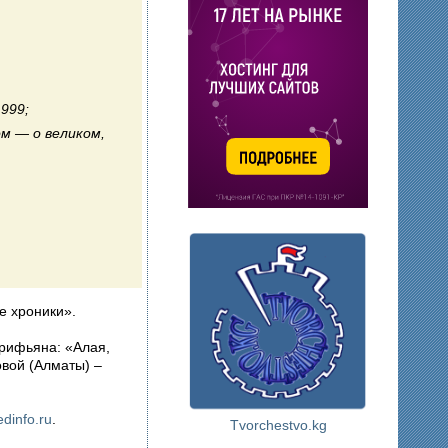
999;
ом — о великом,
е хроники».
рифьяна: «Алая,
новой (Алматы) –
dinfo.ru
.
Tvorchestvo.kg