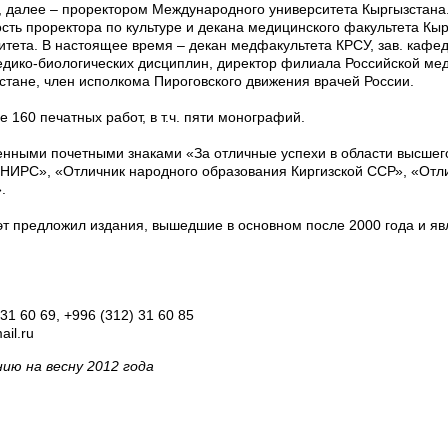
, далее – проректором Международного университета Кыргызстана.
сть проректора по культуре и декана медицинского факультета Кыр
итета. В настоящее время – декан медфакультета КРСУ, зав. кафе
дико-биологических дисциплин, директор филиала Российской ме
стане, член исполкома Пироговского движения врачей России.
е 160 печатных работ, в т.ч. пяти монографий.
нными почетными знаками «За отличные успехи в области высшег
 НИРС», «Отличник народного образования Киргизской ССР», «Отл
.
эт предложил издания, вышедшие в основном после 2000 года и я
 31 60 69, +996 (312) 31 60 85
ail.ru
ию на весну 2012 года