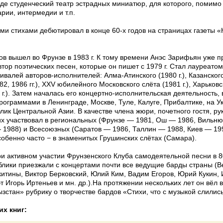
де студенческий театр эстрадных миниатюр, для которого, помимо 
рии, интермедии и т.п.
ми стихами дебютировал в конце 60-х годов на страницах газеты 
ов вышел во Фрунзе в 1983 г. К тому времени Анэс Зарифьян уже п
втор поэтических песен, которые он пишет с 1979 г. Стал лауреато
валей авторов-исполнителей: Алма-Атинского (1980 г.), Казанского 
1 г.), Харьковского (1981 г.),
 г.). Затем началась его концертно-исполнительская деятельность,
ограммами в Ленинграде, Москве, Туле, Калуге, Прибалтике, на Ук
лик Центральной Азии. В качестве члена жюри, почетного гостя, р
их участвовал в региональных (Фрунзе — 1981, Ош — 1986, Вильню
 1988) и Всесоюзных (Саратов — 1986, Таллин — 1988, Киев — 19
собенно часто − в знаменитых Грушинских слётах (Самара).
ри активном участии Фрунзенского Клуба самодеятельной песни в 8
ублики приезжали с концертами почти все ведущие барды страны (
китины, Виктор Берковский, Юлий Ким, Вадим Егоров, Юрий Кукин,
 Игорь Иртеньев и мн. др.).На протяжении нескольких лет он вёл 
«Литературный Кыргызстан» рубрику о творчестве бардов «Стихи, что с музыкой сл
их книг: