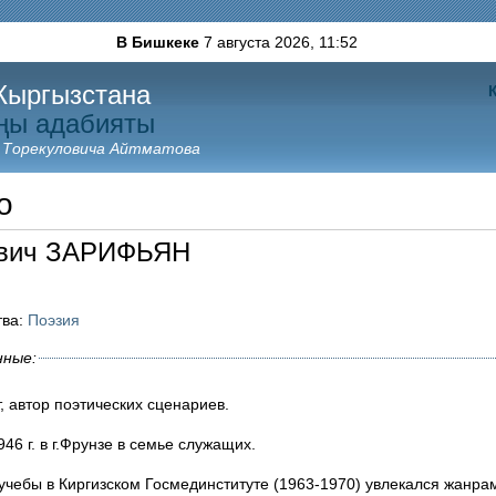
В Бишкеке
7 августа 2026,
11:52
Кыргызстана
ңы адабияты
 Торекуловича Айтматова
о
ович ЗАРИФЬЯН
тва:
Поэзия
нные:
т, автор поэтических сценариев.
46 г. в г.Фрунзе в семье служащих.
 учебы в Киргизском Госмединституте (1963-1970) увлекался жанр