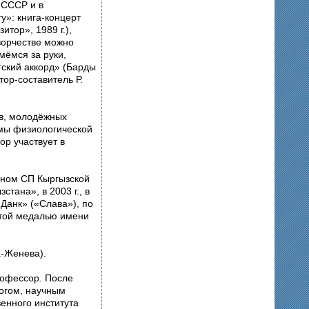
 СССР и в
ту»: книга-концерт
итор», 1989 г.),
творчестве можно
мёмся за руки,
ргский аккорд» (Барды
тор-составитель Р.
ов, молодёжных
емы физиологической
ор участвует в
еном СП Кыргызской
тана», в 2003 г., в
Данк» («Слава»), по
отой медалью имени
-Женева).
рофессор. После
гогом, научным
венного института