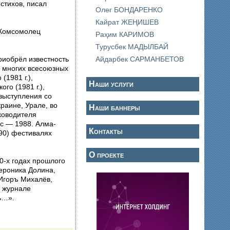
стихов, писал
Олег БОНДАРЕНКО
Кайрат ЖЕҢИШЕВ
«Комсомолец
Раҳим КАРИМОВ
Турусбек МАДЫЛБАЙ
риобрёл известность
Айдарбек САРМАНБЕТОВ
м многих всесоюзных
(1981 г.),
Наши услуги
 выступления со
раине, Урале, во
Наши баннеры
уководителя
с — 1988. Алма-
Контакты
90) фестивалях
О проекте
0-х годах прошлого
Вероника Долина,
 Игоръ Михалёв,
в журнале
ились…».