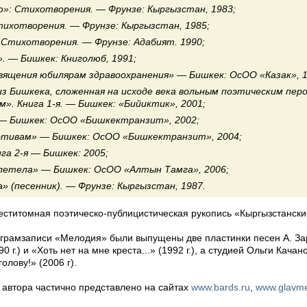
»: Стихотворения. — Фрунзе: Кыргызстан, 1983;
ихотворения. — Фрунзе: Кыргызстан, 1985;
Стихотворения. — Фрунзе: Адабият. 1990;
. — Бишкек: Книголюб, 1991;
вящения юбилярам здравоохранения» — Бишкек: ОсОО «Казак», 1
з Бишкека, сложенная на исходе века вольным поэтическим пер
». Книга 1-я. — Бишкек: «Бийиктик», 2001;
— Бишкек: ОсОО «Бишкектранзит», 2002;
отивам» — Бишкек: ОсОО «Бишкектранзит», 2004;
а 2-я — Бишкек: 2005;
летела» — Бишкек: ОсОО «Алтын Тамга», 2006;
» (песенник). — Фрунзе: Кыргызстан, 1987.
шеститомная поэтическо-публицистическая рукопись «Кыргызстански
грамзаписи «Мелодия» были выпущены две пластинки песен А. За
90 г.) и «Хоть нет на мне креста...» (1992 г.), а студией Ольги Кача
олову!» (2006 г).
 автора частично представлено на сайтах
www.bards.ru
,
www.glavme