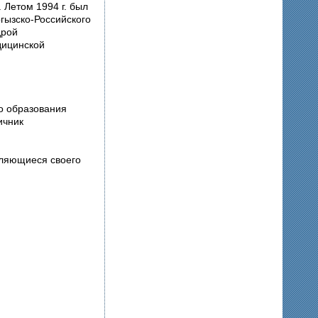
 Летом 1994 г. был
гызско-Российского
дрой
дицинской
о образования
ичник
вляющиеся своего