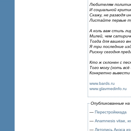
Любителям полити
И социальной крити
Скажу, не разводя и
Листайте первые тр
А коль вам стиль ли
Милей, чем сатирич
Тогда для вашего в
Я три последние из
Рискну сегодня пре
Кто ж склонен с пес
Того могу (хоть всё
Конкретно вывести 
www.bards.ru
www.glavmedinfo.ru
Опубликованные на 
—
Перестройкиада
—
—
Летопись Анэса из