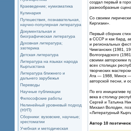
создал первый в горо
Краеведение; нумизматика
разнообразные сцена
Кулинария
Со своими лирически
Путешествия, познавательная,
Киргизии».
научно-популярная литература
Документальная и
Первый сборник стих
биографическая литература
в СССР и как бард, а
Духовная литература;
и региональных фести
эзотерика
Чимганских (1981, 1982, 1986 гг.), XXV юбилейного Московского слёта (198
Волгоградского (1981
Детская литература
своими авторскими пр
Литература на языках народа
всех столицах респуб
Кыргызстана
творческих мастерск
Литература ближнего и
Ата — 1988, Минск —
дальнего зарубежья
авторской песни, и о
Переводы
По его инициативе п
Научные публикации
века в столицу респ
Философские работы
Сергей и Татьяна Ни
Нелинейный уровневый подход
Михаил Володин, поэт
(НУП)
Сборники: вузовские, научные;
хрестоматии
Автор 10 поэтическ
Учебная и методическая