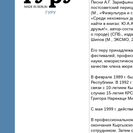
Песни А.Г. Зарифьян
постсоветский период
ГУРУ
(М., «Физкультура и 
«Среди нехоженых дор
найти в книгах: Ю.А.
друзья!», автор-сост
о городе) (СПБ., изд
Шипов (М., ЭКСМО, 20
Его перу принадлежа
фестивалей, професс
науки, юмористическ
качестве члена жюри
В феврале 1989 г. б
Республики. В 1992 г
связи с 10-летием К
случаю 15-летия КРС
Григора Нарекаци Ми
С мая 1999 г. дейст
В профессиональном 
окончания Кыргызско
сотрудником. Затем 