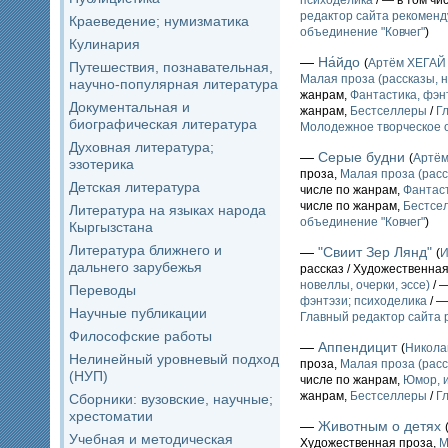
редактор сайта рекоменд
Краеведение; нумизматика
объединение "Ковчег"
)
Кулинария
—
На́йдо
(
Артём ХЕГАЙ
Путешествия, познавательная,
Малая проза (рассказы, н
научно-популярная литература
жанрам,
Фантастика, фэн
Документальная и
жанрам,
Бестселлеры
/
Г
биографическая литература
Молодежное творческое о
Духовная литература;
—
Серые будни
(
Артё
эзотерика
проза,
Малая проза (расс
Детская литература
числе по жанрам,
Фантаст
числе по жанрам,
Бестсе
Литература на языках народа
объединение "Ковчег"
)
Кыргызстана
Литература ближнего и
—
"Свиит Зер Лянд"
(
И
дальнего зарубежья
рассказ / Художественна
новеллы, очерки, эссе)
/ 
Переводы
фэнтэзи; психоделика
/ —
Научные публикации
Главный редактор сайта 
Философские работы
—
Аппендицит
(
Никол
Нелинейный уровневый подход
проза,
Малая проза (расс
(НУП)
числе по жанрам,
Юмор, и
жанрам,
Бестселлеры
/
Г
Сборники: вузовские, научные;
хрестоматии
—
Животным о детях
Учебная и методическая
Художественная проза,
М