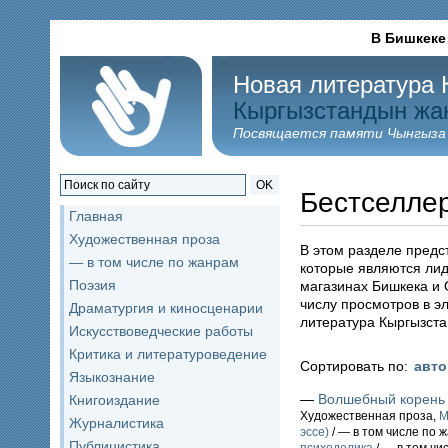
В Бишкеке
Новая литература 
Кыргызстандын жа
Посвящается памяти Чынгыза
OK
Бестселле
Главная
Художественная проза
В этом разделе предс
— в том числе по жанрам
которые являются ли
Поэзия
магазинах Бишкека и
числу просмотров в э
Драматургия и киносценарии
литература Кыргызста
Искусствоведческие работы
Критика и литературоведение
Сортировать по:
авт
Языкознание
—
Волшебный корень
Книгоиздание
Художественная проза,
М
Журналистика
эссе)
/ — в том числе по 
Публицистика
психоделика
/ — в том чи