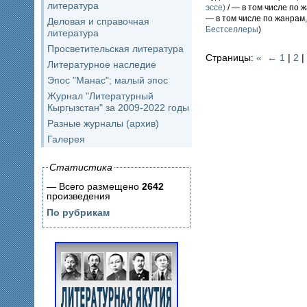
литература
эссе)
/ — в том числе по 
— в том числе по жанрам
Деловая и справочная
Бестселлеры
)
литература
Просветительская литература
Страницы:
«
←
1
|
2
|
Литературное наследие
Эпос "Манас"; малый эпос
Журнал "Литературный
Кыргызстан" за 2009-2022 годы
Разные журналы (архив)
Галерея
Статистика
— Всего размещено
2642
произведения
По рубрикам