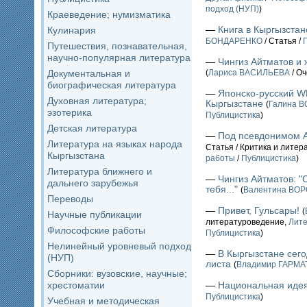
подход (НУП)
)
Краеведение; нумизматика
—
Книга в Кыргызстан
Кулинария
БОНДАРЕНКО
/ Статья /
Путешествия, познавательная,
научно-популярная литература
—
Чингиз Айтматов и
Документальная и
(
Лариса ВАСИЛЬЕВА
/ Оч
биографическая литература
—
Японско-русский W
Духовная литература;
Кыргызстане
(
Галина 
эзотерика
Публицистика
)
Детская литература
—
Под псевдонимом 
Литература на языках народа
Статья / Критика и лите
Кыргызстана
работы
/
Публицистика
)
Литература ближнего и
—
Чингиз Айтматов: "
дальнего зарубежья
тебя..."
(
Валентина ВО
Переводы
—
Привет, Гульсары!
(
Научные публикации
литературоведение,
Лите
Философские работы
Публицистика
)
Нелинейный уровневый подход
—
В Кыргызстане сего
(НУП)
листа
(
Владимир ГАРМ
Сборники: вузовские, научные;
хрестоматии
—
Национальная иде
Публицистика
)
Учебная и методическая