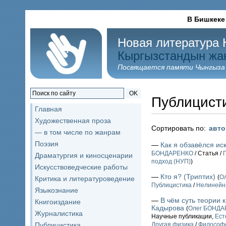
В Бишкеке
Новая литература 
Кыргызстандын жа
Посвящается памяти Чынгыза
OK
Публицист
Главная
Художественная проза
Сортировать по:
авт
— в том числе по жанрам
Поэзия
—
Как я обзавёлся и
БОНДАРЕНКО
/ Статья /
Драматургия и киносценарии
подход (НУП)
)
Искусствоведческие работы
—
Кто я? (Триптих)
(
О
Критика и литературоведение
Публицистика
/
Нелинейн
Языкознание
—
В чём суть теории 
Книгоиздание
Кадырова
(
Олег БОНД
Журналистика
Научные публикации,
Ест
Публицистика
Другая физика
/
Философ