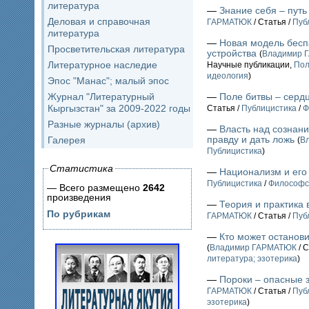
литература
—
Знание себя – путь
Деловая и справочная
ГАРМАТЮК
/ Статья /
Пуб
литература
—
Новая модель бесп
Просветительская литература
устройства
(
Владимир 
Литературное наследие
Научные публикации,
Пол
идеология
)
Эпос "Манас"; малый эпос
Журнал "Литературный
—
Поле битвы – серд
Кыргызстан" за 2009-2022 годы
Статья /
Публицистика
/
Ф
Разные журналы (архив)
—
Власть над сознани
правду и дать ложь
Галерея
(
В
Публицистика
)
Статистика
—
Национализм и его
Публицистика
/
Философс
— Всего размещено
2642
произведения
—
Теория и практика 
По рубрикам
ГАРМАТЮК
/ Статья /
Пуб
—
Кто может останов
(
Владимир ГАРМАТЮК
/ С
литература; эзотерика
)
—
Пороки – опасные 
ГАРМАТЮК
/ Статья /
Пуб
эзотерика
)