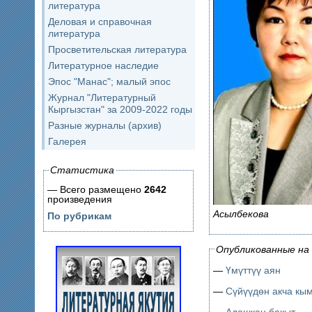
литература
Деловая и справочная
литература
Просветительская литература
Литературное наследие
Эпос "Манас"; малый эпос
Журнал "Литературный
Кыргызстан" за 2009-2022 годы
Разные журналы (архив)
Галерея
Статистика
— Всего размещено
2642
произведения
Асылбекова
По рубрикам
Опубликованные на 
—
Үмүттүү аян
—
Сүйүүдөн акча кы
—
Адашкан бакыт