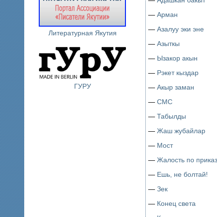
—
Арман
—
Азалуу эки эне
Литературная Якутия
—
Азыткы
—
Ызакор акын
—
Рэкет кыздар
ГУРУ
—
Акыр заман
—
СМС
—
Табылды
—
Жаш жубайлар
—
Мост
—
Жалость по прика
—
Ешь, не болтай!
—
Зек
—
Конец света