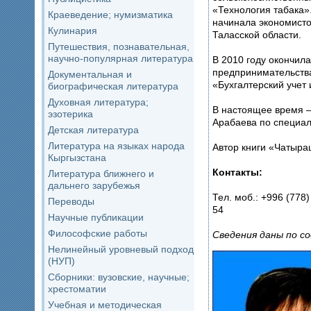
«Технология табака». Трудов
Краеведение; нумизматика
начинала экономистом в 
Кулинария
Таласской области.
Путешествия, познавательная,
научно-популярная литература
В 2010 году окончила
предпринимательства по специально
Документальная и
«Бухгалтерский учет 
биографическая литература
Духовная литература;
В настоящее время – студентка Университета им. И.
эзотерика
Арабаева п
Детская литература
Литература на языках народа
Кыргызстана
Контакты:
Литература ближнего и
дальнего зарубежья
Тел. моб.: +996 (778)
Переводы
54
Научные публикации
Философские работы
Сведения даны по с
Нелинейный уровневый подход
(НУП)
Сборники: вузовские, научные;
хрестоматии
Учебная и методическая