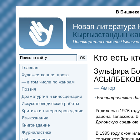
В Бишкеке
Новая литература 
Кыргызстандын жа
Посвящается памяти Чынгыза
Кто есть кт
OK
Главная
Зульфира Бо
Художественная проза
АСЫЛБЕКО
— в том числе по жанрам
— Автор
Поэзия
Драматургия и киносценарии
Биографические да
Искусствоведческие работы
Родилась в 1976 году
Критика и литературоведение
района Таласской. В 1993 году окончила с отличием
Языкознание
Книгоиздание
Журналистика
В 1995 году окончила с отличием Таласский
сельскохозяйственный техник
Публицистика