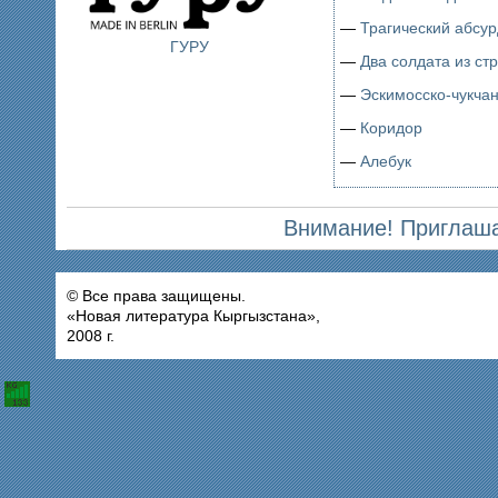
—
Трагический абсур
ГУРУ
—
Два солдата из ст
—
Эскимосско-чукча
—
Коридор
—
Алебук
Внимание! Приглаша
© Все права защищены.
«Новая литература Кыргызстана»,
2008 г.