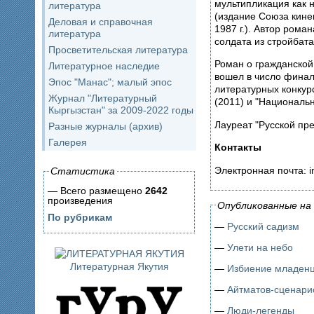
мультипликация как
литература
(издание Союза кине
Деловая и справочная
1987 г.). Автор рома
литература
солдата из стройбата
Просветительская литература
Роман о гражданской 
Литературное наследие
вошел в число финал
Эпос "Манас"; малый эпос
литературных конкур
Журнал "Литературный
(2011) и "Национальн
Кыргызстан" за 2009-2022 годы
Лауреат "Русской пре
Разные журналы (архив)
Галерея
Контакты
Электронная почта: i
Статистика
— Всего размещено
2642
произведения
Опубликованные на 
По рубрикам
—
Русский садизм
—
Улети на небо
Литературная Якутия
—
Избиение младен
—
Айтматов-сценари
—
Люди-легенды