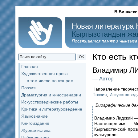
В Бишкеке
Новая литература 
Кыргызстандын жа
Посвящается памяти Чынгыза
Кто есть кт
OK
Главная
Владимир Л
Художественная проза
— Автор
— в том числе по жанрам
Поэзия
Направление творчес
Поэзия
,
Искусствовед
Драматургия и киносценарии
Искусствоведческие работы
Биографические да
Критика и литературоведение
Языкознание
Владимир Лидский —
Книгоиздание
Настоящее имя — Ми
Кыргызстанский проза
Журналистика
культуролог.
Публицистика