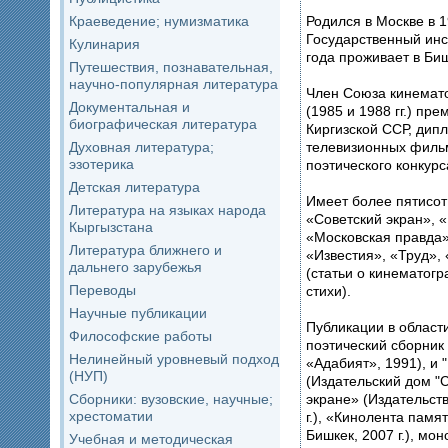
Родился в Москве в 
Краеведение; нумизматика
Государственный инс
Кулинария
года проживает в Би
Путешествия, познавательная,
научно-популярная литература
Член Союза кинемато
Документальная и
(1985 и 1988 гг.) п
биографическая литература
Киргизской ССР, дип
телевизионных филь
Духовная литература;
эзотерика
поэтического конкурс
Детская литература
Имеет более пятисот
Литература на языках народа
«Советский экран», 
Кыргызстана
«Московская правда»
Литература ближнего и
«Известия», «Труд»,
дальнего зарубежья
(статьи о кинематогр
Переводы
стихи).
Научные публикации
Публикации в област
Философские работы
поэтический сборник
Нелинейный уровневый подход
«Адабият», 1991), и 
(НУП)
(Издательский дом "С
экране» (Издательст
Сборники: вузовские, научные;
хрестоматии
г.), «Кинолента памя
Бишкек, 2007 г.), мо
Учебная и методическая