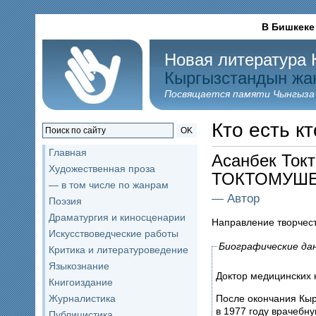
В Бишкеке
Новая литература 
Кыргызстандын жа
Посвящается памяти Чынгыза
Кто есть кт
OK
Главная
Асанбек Ток
Художественная проза
ТОКТОМУШ
— в том числе по жанрам
— Автор
Поэзия
Драматургия и киносценарии
Направление творчес
Искусствоведческие работы
Биографические да
Критика и литературоведение
Языкознание
Доктор медицинских 
Книгоиздание
После окончания Кыр
Журналистика
в 1977 году врачебн
Публицистика