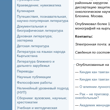
районным хирургом. 
Краеведение; нумизматика
диссертацию защити
Кулинария
онкологическом науч
Блохина. Москва.
Путешествия, познавательная,
научно-популярная литература
Опубликовал более 12
Документальная и
монографий на кыргы
биографическая литература
Духовная литература;
Контакты:
эзотерика
Электронная почта: 
Детская литература
Литература на языках народа
Сведения по состоя
Кыргызстана
Литература ближнего и
Опубликованные на 
дальнего зарубежья
Переводы
—
Киндик кан тамган
Научные публикации
—
Киндик кан тамган
Философские работы
—
О влиянии лунного
Нелинейный уровневый подход
(НУП)
—
Рак – не приговор
онкобольным?
Сборники: вузовские, научные;
хрестоматии
—
Академик жөнүндө 
Учебная и методическая