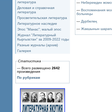
литература
—
Неберемдин жомо
Деловая и справочная
—
Воспоминания мол
литература
больницы
Просветительская литература
—
Дүрбөлөң
Литературное наследие
—
Жакшынын шарап
Эпос "Манас"; малый эпос
Журнал "Литературный
Кыргызстан" за 2009-2022 годы
Разные журналы (архив)
Галерея
Статистика
— Всего размещено
2642
произведения
По рубрикам