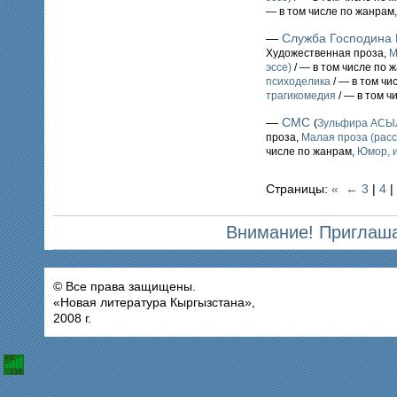
— в том числе по жанрам
—
Служба Господина 
Художественная проза,
М
эссе)
/ — в том числе по 
психоделика
/ — в том чи
трагикомедия
/ — в том ч
—
СМС
(
Зульфира АС
проза,
Малая проза (расс
числе по жанрам,
Юмор, и
Страницы:
«
←
3
|
4
|
Внимание! Приглаша
© Все права защищены.
«Новая литература Кыргызстана»,
2008 г.