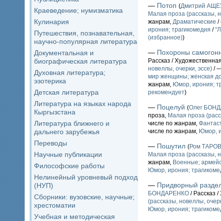
—
Потоп
(
Дмитрий АЩ
Краеведение; нумизматика
Малая проза (рассказы, н
Кулинария
жанрам,
Драматические
/
ирония; трагикомедия
/
"
Путешествия, познавательная,
(избранное)
)
научно-популярная литература
—
Похороны самогонн
Документальная и
биографическая литература
Рассказ / Художественна
новеллы, очерки, эссе)
/ 
Духовная литература;
мир женщины; женская до
эзотерика
жанрам,
Юмор, ирония; т
Детская литература
рекомендует
)
Литература на языках народа
—
Поцелуй
(
Олег БОН
Кыргызстана
проза,
Малая проза (расс
Литература ближнего и
числе по жанрам,
Фантаст
дальнего зарубежья
числе по жанрам,
Юмор, и
Переводы
—
Пошутил
(
Ром ТАРО
Научные публикации
Малая проза (рассказы, н
жанрам,
Военные; армейс
Философские работы
Юмор, ирония; трагикоме
Нелинейный уровневый подход
—
Придворный раздел
(НУП)
БОНДАРЕНКО
/ Рассказ 
Сборники: вузовские, научные;
(рассказы, новеллы, очерк
хрестоматии
Юмор, ирония; трагикоме
Учебная и методическая