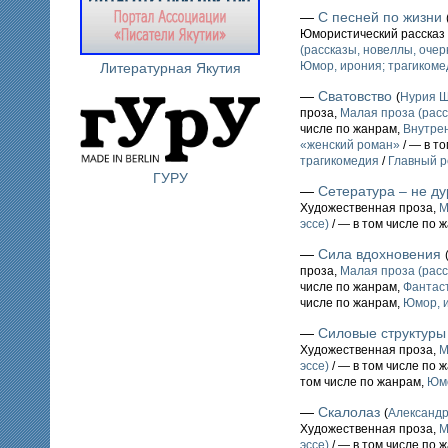
—
С песней по жизни
Юмористический рассказ 
(рассказы, новеллы, очерк
Юмор, ирония; трагикоме
Литературная Якутия
—
Сватовство
(
Нурия 
проза,
Малая проза (расс
числе по жанрам,
Внутре
«женский роман»
/ — в т
трагикомедия
/
Главный р
ГУРУ
—
Сетература – не ду
Художественная проза,
М
эссе)
/ — в том числе по 
—
Сила вдохновения
проза,
Малая проза (расс
числе по жанрам,
Фантаст
числе по жанрам,
Юмор, и
—
Силовые структуры
Художественная проза,
М
эссе)
/ — в том числе по 
том числе по жанрам,
Юмо
—
Скалолаз
(
Александ
Художественная проза,
М
эссе)
/ — в том числе по 