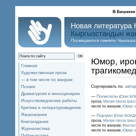
В Бишкеке
Новая литература 
Кыргызстандын жа
Посвящается памяти Чынгыза
OK
Юмор, иро
Главная
трагикоме
Художественная проза
— в том числе по жанрам
Сортировать по:
авто
Поэзия
Драматургия и киносценарии
—
Полиглоты
(
Олег Б
Искусствоведческие работы
проза,
Малая проза (расс
числе по жанрам,
Юмор, и
Критика и литературоведение
Языкознание
—
Портрет
(
Олег БОНД
проза,
Малая проза (расс
Книгоиздание
числе по жанрам,
Фантаст
Журналистика
числе по жанрам,
Юмор, и
Публицистика