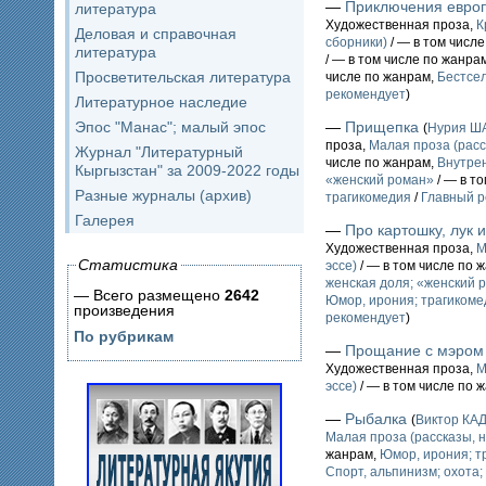
—
Приключения евро
литература
Художественная проза,
К
Деловая и справочная
сборники)
/ — в том числ
литература
/ — в том числе по жанра
Просветительская литература
числе по жанрам,
Бестсе
рекомендует
)
Литературное наследие
Эпос "Манас"; малый эпос
—
Прищепка
(
Нурия Ш
проза,
Малая проза (расс
Журнал "Литературный
числе по жанрам,
Внутре
Кыргызстан" за 2009-2022 годы
«женский роман»
/ — в т
Разные журналы (архив)
трагикомедия
/
Главный р
Галерея
—
Про картошку, лук 
Художественная проза,
М
Статистика
эссе)
/ — в том числе по 
женская доля; «женский 
— Всего размещено
2642
Юмор, ирония; трагикоме
произведения
рекомендует
)
По рубрикам
—
Прощание с мэром
Художественная проза,
М
эссе)
/ — в том числе по 
—
Рыбалка
(
Виктор К
Малая проза (рассказы, н
жанрам,
Юмор, ирония; т
Спорт, альпинизм; охота;