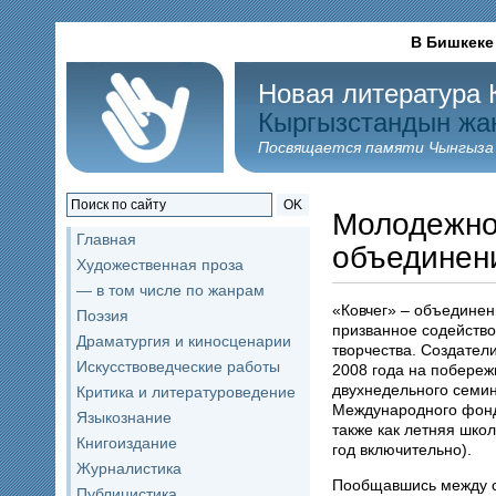
В Бишкеке
Новая литература 
Кыргызстандын жа
Посвящается памяти Чынгыза
OK
Молодежно
Главная
объединени
Художественная проза
— в том числе по жанрам
«Ковчег» – объединен
Поэзия
призванное содейство
Драматургия и киносценарии
творчества. Создател
Искусствоведческие работы
2008 года на побереж
двухнедельного семин
Критика и литературоведение
Международного фонд
Языкознание
также как летняя шко
Книгоиздание
год включительно).
Журналистика
Пообщавшись между с
Публицистика