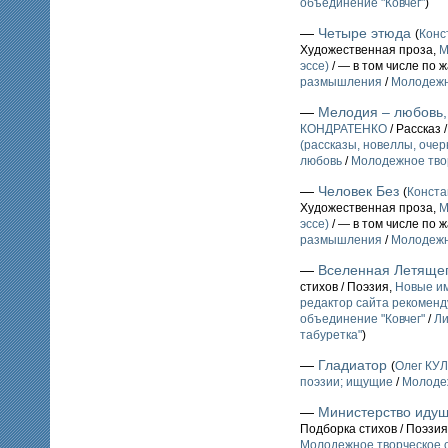
объединение "Ковчег"
)
—
Четыре этюда
(
Конс
Художественная проза,
М
эссе)
/ — в том числе по 
размышления
/
Молодежн
—
Мелодия – любовь,
КОНДРАТЕНКО
/ Рассказ
(рассказы, новеллы, очерк
любовь
/
Молодежное твор
—
Человек Без
(
Конст
Художественная проза,
М
эссе)
/ — в том числе по 
размышления
/
Молодежн
—
Вселенная Летящег
стихов / Поэзия,
Новые им
редактор сайта рекоменд
объединение "Ковчег"
/
Ли
табуретка"
)
—
Гладиатор
(
Олег КУ
поэзии; ищущие
/
Молодеж
—
Министерство идущ
Подборка стихов / Поэзия
Молодежное творческое о