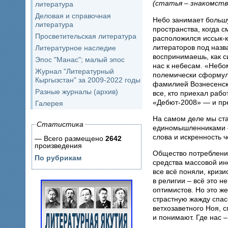
(статья – знакомств
литература
Деловая и справочная
Небо занимает больш
литература
пространства, когда с
Просветительская литература
расположился иссык-к
литераторов под назв
Литературное наследие
воспринимаешь, как си
Эпос "Манас"; малый эпос
нас к небесам. «Неб
Журнал "Литературный
полемически сформул
Кыргызстан" за 2009-2022 годы
фамилией Вознесенски
Разные журналы (архив)
все, кто приехал рабо
«Дебют-2008» — и пре
Галерея
На самом деле мы ста
Статистика
единомышленниками – 
слова и искренность ч
— Всего размещено
2642
произведения
Общество потреблени
По рубрикам
средства массовой ин
все всё поняли, кризи
в религии – всё это н
оптимистов. Но это ж
страстную жажду спас
ветхозаветного Ноя, 
и понимают. Где нас –