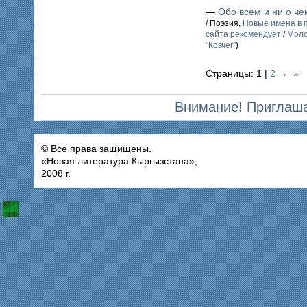
—
Обо всем и ни о че
/ Поэзия,
Новые имена в 
сайта рекомендует
/
Моло
"Ковчег"
)
Страницы: 1 |
2
→
»
Внимание! Приглаша
© Все права защищены.
«Новая литература Кыргызстана»,
2008 г.