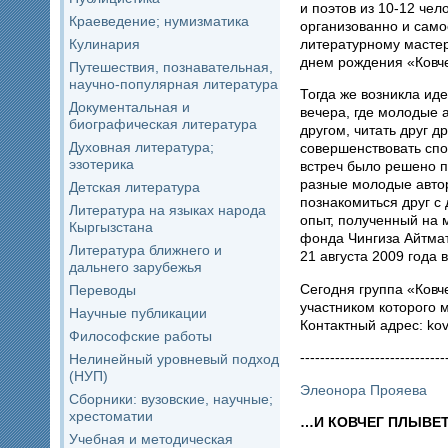
и поэтов из 10-12 чел
Краеведение; нумизматика
организованно и само
литературному мастер
Кулинария
днем рождения «Ковче
Путешествия, познавательная,
научно-популярная литература
Тогда же возникла ид
Документальная и
вечера, где молодые 
биографическая литература
другом, читать друг д
Духовная литература;
совершенствовать спо
эзотерика
встреч было решено п
разные молодые авто
Детская литература
познакомиться друг с 
Литература на языках народа
опыт, полученный на 
Кыргызстана
фонда Чингиза Айтмат
Литература ближнего и
21 августа 2009 года 
дальнего зарубежья
Сегодня группа «Ковч
Переводы
участником которого 
Научные публикации
Контактный адрес: ko
Философские работы
-----------------------------
Нелинейный уровневый подход
(НУП)
Элеонора Прояева
Сборники: вузовские, научные;
хрестоматии
…И КОВЧЕГ ПЛЫВЕ
Учебная и методическая