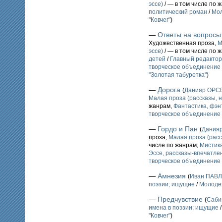
эссе)
/ — в том числе по 
политический роман
/
Мол
"Ковчег"
)
—
Ответы на вопросы
Художественная проза,
М
эссе)
/ — в том числе по 
детей
/
Главный редактор
творческое объединение 
"Золотая табуретка"
)
—
Дорога
(
Данияр ОРС
Малая проза (рассказы, н
жанрам,
Фантастика, фэн
творческое объединение 
—
Гордо и Пан
(
Дания
проза,
Малая проза (расс
числе по жанрам,
Мистика
Эссе, рассказы-впечатл
творческое объединение 
—
Амнезия
(
Иван ПАВ
поэзии; ищущие
/
Молодеж
—
Предчувствие
(
Саби
имена в поэзии; ищущие
"Ковчег"
)