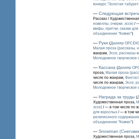
конкурс "Золотая табурет
—
Следующая встреча
Рассказ / Художественна
новеллы, очерки, эссе)
/ 
мифы, притчи, сказки для
объединение "Ковчег"
)
—
Руки
(
Данияр ОРСЕК
Малая проза (рассказы, н
жанрам,
Эссе, рассказы-
Молодежное творческое о
—
Кассана
(
Данияр ОР
проза,
Малая проза (расс
числе по жанрам,
Фантаст
числе по жанрам,
Эссе, 
Молодежное творческое о
—
Награда за труды
(
Художественная проза,
М
эссе)
/ — в том числе по 
для взрослых
/ — в том ч
религиозного содержани
объединение "Ковчег"
)
—
Snowman (Снеговик
Художественная проза,
М