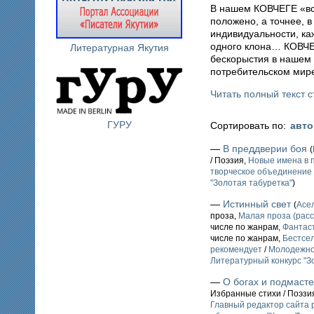
В нашем КОВЧЕГЕ «вся
положено, а точнее, 
индивидуальности, ка
одного клона… КОВЧЕ
Литературная Якутия
бескорыстия в нашем
потребительском мир
Читать полный текст с
ГУРУ
Сортировать по:
авт
—
В преддверии боя
(
/ Поэзия,
Новые имена в 
творческое объединение 
"Золотая табуретка"
)
—
Истинный свет
(
Асе
проза,
Малая проза (расс
числе по жанрам,
Фантаст
числе по жанрам,
Бестсе
рекомендует
/
Молодежное
Литературный конкурс "З
—
О богах и подмаст
Избранные стихи / Поэзи
Главный редактор сайта 