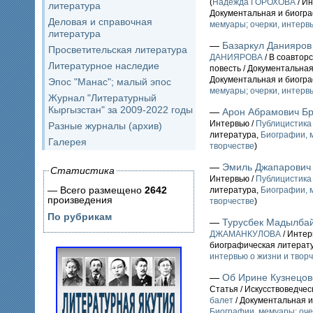
(
Надежда ГОРОХОВА
/ Ин
литература
Документальная и биогр
Деловая и справочная
мемуары; очерки, интервь
литература
—
Базаркул Данияров
Просветительская литература
ДАНИЯРОВА
/ В соавторс
Литературное наследие
повесть / Документальная
Документальная и биогр
Эпос "Манас"; малый эпос
мемуары; очерки, интервь
Журнал "Литературный
Кыргызстан" за 2009-2022 годы
—
Арон Абрамович Б
Интервью /
Публицистика
Разные журналы (архив)
литература,
Биографии, м
Галерея
творчестве
)
—
Эмиль Джапарович
Статистика
Интервью /
Публицистика
— Всего размещено
2642
литература,
Биографии, м
произведения
творчестве
)
По рубрикам
—
Турусбек Мадылбай
ДЖАМАНКУЛОВА
/ Интер
биографическая литерат
интервью о жизни и твор
—
Об Ирине Кузнецов
Статья / Искусствоведче
балет
/ Документальная и
Биографии, мемуары; оче