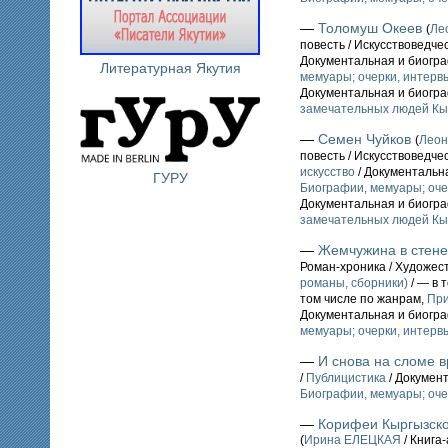
—
Толомуш Океев
(
Ле
повесть / Искусствоведче
Документальная и биогр
Литературная Якутия
мемуары; очерки, интервь
Документальная и биогр
замечательных людей Кы
—
Семен Чуйков
(
Лео
повесть / Искусствоведче
искусство
/ Документальн
ГУРУ
Биографии, мемуары; оче
Документальная и биогр
замечательных людей Кы
—
Жемчужина в стене
Роман-хроника / Художес
романы, сборники)
/ — в 
том числе по жанрам,
При
Документальная и биогр
мемуары; очерки, интервь
—
И снова на сломе 
/
Публицистика
/ Докумен
Биографии, мемуары; оче
—
Корифеи Кыргызско
(
Ирина ЕЛЕЦКАЯ
/ Книга