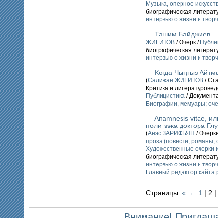
Музыка, оперное искусств
биографическая литерат
интервью о жизни и твор
—
Ташим Байджиев – 
ЖИГИТОВ
/ Очерк /
Публи
биографическая литерат
интервью о жизни и твор
—
Когда Чыңгыз Айтма
(
Салижан ЖИГИТОВ
/ Ст
Критика и литературовед
Публицистика
/ Документ
Биографии, мемуары; оче
—
Anamnesis vitae, и
политзэка доктора Гл
(
Анэс ЗАРИФЬЯН
/ Очерк
проза (повести, романы, 
Художественные очерки 
биографическая литерат
интервью о жизни и твор
Главный редактор сайта 
Страницы:
«
←
1
| 2 |
Внимание! Приглаша