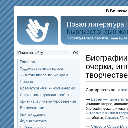
В Бишкеке
Новая литература 
Кыргызстандын жа
Посвящается памяти Чынгыза
OK
Биографии
Главная
очерки, ин
Художественная проза
творчестве
— в том числе по жанрам
Поэзия
Драматургия и киносценарии
Сортировать по:
авт
Искусствоведческие работы
—
Евреи — Кыргызстан
Критика и литературоведение
Издание второе, дополне
Языкознание
биографическая литерат
интервью о жизни и твор
Книгоиздание
зарубежья,
Израиль
/
Дел
Журналистика
—
Слово о Славе
(
Але
Публицистика