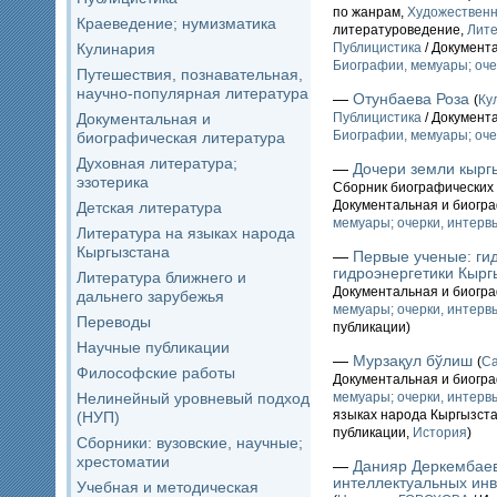
по жанрам,
Художественн
Краеведение; нумизматика
литературоведение,
Лите
Кулинария
Публицистика
/ Документ
Биографии, мемуары; оче
Путешествия, познавательная,
научно-популярная литература
—
Отунбаева Роза
(
Ку
Документальная и
Публицистика
/ Документ
Биографии, мемуары; оче
биографическая литература
Духовная литература;
—
Дочери земли кырг
эзотерика
Сборник биографических 
Документальная и биогр
Детская литература
мемуары; очерки, интервь
Литература на языках народа
Кыргызстана
—
Первые ученые: гид
гидроэнергетики Кырг
Литература ближнего и
Документальная и биогр
дальнего зарубежья
мемуары; очерки, интервь
Переводы
публикации)
Научные публикации
—
Мурзақул бўлиш
(
С
Философские работы
Документальная и биогр
Нелинейный уровневый подход
мемуары; очерки, интервь
языках народа Кыргызст
(НУП)
публикации,
История
)
Сборники: вузовские, научные;
хрестоматии
—
Данияр Деркембаев
интеллектуальных инв
Учебная и методическая