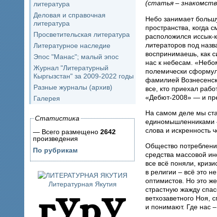
(статья – знакомств
литература
Деловая и справочная
Небо занимает больш
литература
пространства, когда с
Просветительская литература
расположился иссык-к
литераторов под назв
Литературное наследие
воспринимаешь, как си
Эпос "Манас"; малый эпос
нас к небесам. «Неб
Журнал "Литературный
полемически сформул
Кыргызстан" за 2009-2022 годы
фамилией Вознесенски
Разные журналы (архив)
все, кто приехал рабо
«Дебют-2008» — и пре
Галерея
На самом деле мы ста
Статистика
единомышленниками – 
слова и искренность ч
— Всего размещено
2642
произведения
Общество потреблени
По рубрикам
средства массовой ин
все всё поняли, кризи
в религии – всё это н
оптимистов. Но это ж
Литературная Якутия
страстную жажду спас
ветхозаветного Ноя, 
и понимают. Где нас –