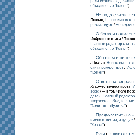
религиозного содержани
объединение "Ковчег"
)
—
Не надо
(
Кристина 
Поэзия,
Новые имена в п
рекомендует
/
Молодежное
—
О богах и подмаст
Избранные стихи / Поэзи
Главный редактор сайта 
объединение "Ковчег"
)
—
Обо всем и ни о че
/ Поэзия,
Новые имена в 
сайта рекомендует
/
Моло
"Ковчег"
)
—
Ответы на вопросы
Художественная проза,
М
эссе)
/ — в том числе по 
детей
/
Главный редактор
творческое объединение 
"Золотая табуретка"
)
—
Предчувствие
(
Саби
имена в поэзии; ищущие
"Ковчег"
)
—
Руки
(
Данияр ОРСЕК