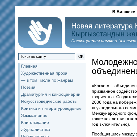
В Бишкеке
Новая литература 
Кыргызстандын жа
Посвящается памяти Чынгыза
OK
Молодежно
Главная
объединени
Художественная проза
— в том числе по жанрам
«Ковчег» – объединен
Поэзия
призванное содейство
Драматургия и киносценарии
творчества. Создател
Искусствоведческие работы
2008 года на побереж
двухнедельного семин
Критика и литературоведение
Международного фонд
Языкознание
также как летняя шко
Книгоиздание
год включительно).
Журналистика
Пообщавшись между с
Публицистика