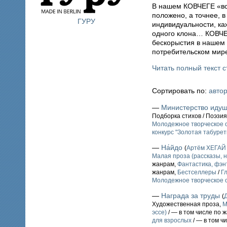
В нашем КОВЧЕГЕ «вся
положено, а точнее, 
ГУРУ
индивидуальности, ка
одного клона… КОВЧЕ
бескорыстия в нашем
потребительском мир
Читать полный текст с
Сортировать по:
авто
—
Министерство идущ
Подборка стихов / Поэзия
Молодежное творческое о
конкурс "Золотая табурет
—
На́йдо
(
Артём ХЕГАЙ
Малая проза (рассказы, н
жанрам,
Фантастика, фэн
жанрам,
Бестселлеры
/
Г
Молодежное творческое о
—
Награда за труды
(
Художественная проза,
М
эссе)
/ — в том числе по 
для взрослых
/ — в том ч