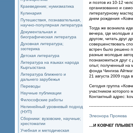
и поэтов из 10-12 чел
Краеведение; нумизматика
организованно и само
литературному мастер
Кулинария
днем рождения «Ковче
Путешествия, познавательная,
научно-популярная литература
Тогда же возникла ид
Документальная и
вечера, где молодые 
биографическая литература
другом, читать друг д
Духовная литература;
совершенствовать спо
эзотерика
встреч было решено п
разные молодые авто
Детская литература
познакомиться друг с 
Литература на языках народа
опыт, полученный на 
Кыргызстана
фонда Чингиза Айтмат
Литература ближнего и
21 августа 2009 года 
дальнего зарубежья
Сегодня группа «Ковч
Переводы
участником которого 
Научные публикации
Контактный адрес: ko
Философские работы
-----------------------------
Нелинейный уровневый подход
(НУП)
Элеонора Прояева
Сборники: вузовские, научные;
хрестоматии
…И КОВЧЕГ ПЛЫВЕ
Учебная и методическая