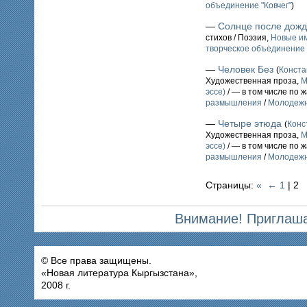
объединение "Ковчег"
)
—
Солнце после дож
стихов / Поэзия,
Новые им
творческое объединение 
—
Человек Без
(
Конст
Художественная проза,
М
эссе)
/ — в том числе по 
размышления
/
Молодежн
—
Четыре этюда
(
Конс
Художественная проза,
М
эссе)
/ — в том числе по 
размышления
/
Молодежн
Страницы:
«
←
1
| 2
Внимание! Приглаша
© Все права защищены.
«Новая литература Кыргызстана»,
2008 г.