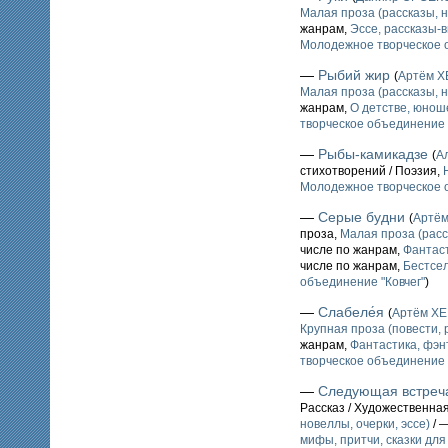
Малая проза (рассказы, н
жанрам,
Эссе, рассказы-
Молодежное творческое о
—
Рыбий жир
(
Артём Х
Малая проза (рассказы, н
жанрам,
О детстве, юнош
творческое объединение 
—
Рыбы-камикадзе
(
А
стихотворений / Поэзия,
Молодежное творческое о
—
Серые будни
(
Артё
проза,
Малая проза (расс
числе по жанрам,
Фантаст
числе по жанрам,
Бестсе
объединение "Ковчег"
)
—
Слабеле́я
(
Артём Х
Крупная проза (повести, 
жанрам,
Фантастика, фэн
творческое объединение 
—
Следующая встреча
Рассказ / Художественна
новеллы, очерки, эссе)
/ 
мифы, притчи, сказки для