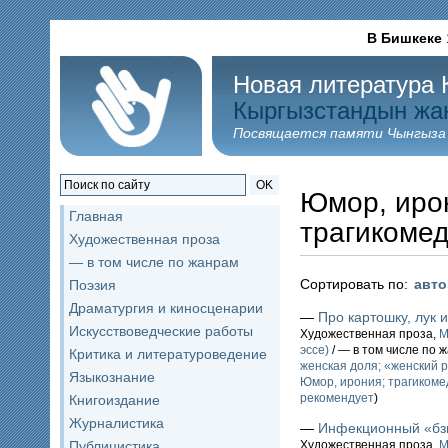
В Бишкеке
Новая литература 
Кыргызстандын жа
Посвящается памяти Чынгыза
OK
Юмор, иро
Главная
трагикоме
Художественная проза
— в том числе по жанрам
Сортировать по:
авт
Поэзия
Драматургия и киносценарии
—
Про картошку, лук 
Искусствоведческие работы
Художественная проза,
М
эссе)
/ — в том числе по 
Критика и литературоведение
женская доля; «женский 
Языкознание
Юмор, ирония; трагикоме
рекомендует
)
Книгоиздание
Журналистика
—
Инфекционный «бз
Публицистика
Художественная проза,
М