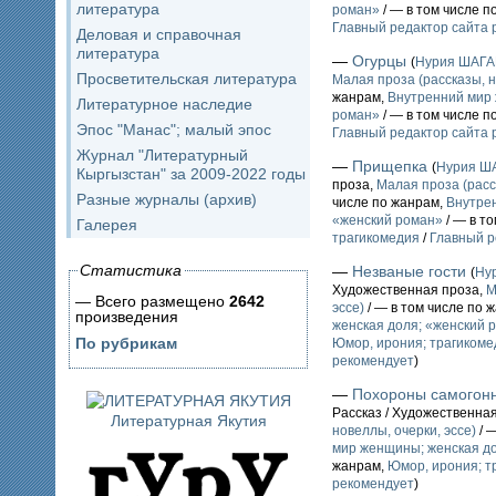
литература
роман»
/ — в том числе п
Главный редактор сайта 
Деловая и справочная
литература
—
Огурцы
(
Нурия ШАГ
Просветительская литература
Малая проза (рассказы, н
жанрам,
Внутренний мир 
Литературное наследие
роман»
/ — в том числе п
Эпос "Манас"; малый эпос
Главный редактор сайта 
Журнал "Литературный
—
Прищепка
(
Нурия Ш
Кыргызстан" за 2009-2022 годы
проза,
Малая проза (расс
Разные журналы (архив)
числе по жанрам,
Внутре
«женский роман»
/ — в т
Галерея
трагикомедия
/
Главный р
Статистика
—
Незваные гости
(
Ну
Художественная проза,
М
— Всего размещено
2642
эссе)
/ — в том числе по 
произведения
женская доля; «женский 
По рубрикам
Юмор, ирония; трагикоме
рекомендует
)
—
Похороны самогонн
Рассказ / Художественна
Литературная Якутия
новеллы, очерки, эссе)
/ 
мир женщины; женская до
жанрам,
Юмор, ирония; т
рекомендует
)