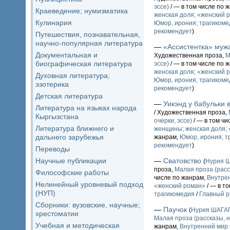
эссе)
/ — в том числе по 
Краеведение; нумизматика
женская доля; «женский 
Кулинария
Юмор, ирония; трагикоме
рекомендует
)
Путешествия, познавательная,
научно-популярная литература
—
«Ассистентка» муж
Документальная и
Художественная проза,
М
биографическая литература
эссе)
/ — в том числе по 
женская доля; «женский 
Духовная литература;
Юмор, ирония; трагикоме
эзотерика
рекомендует
)
Детская литература
—
Уикэнд у бабульки 
Литература на языках народа
/ Художественная проза,
Кыргызстана
очерки, эссе)
/ — в том чи
Литература ближнего и
женщины; женская доля;
дальнего зарубежья
жанрам,
Юмор, ирония; т
рекомендует
)
Переводы
Научные публикации
—
Сватовство
(
Нурия 
проза,
Малая проза (расс
Философские работы
числе по жанрам,
Внутре
Нелинейный уровневый подход
«женский роман»
/ — в т
(НУП)
трагикомедия
/
Главный р
Сборники: вузовские, научные;
—
Паучок
(
Нурия ШАГА
хрестоматии
Малая проза (рассказы, н
Учебная и методическая
жанрам,
Внутренний мир 