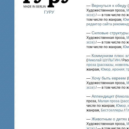
—
Вернуться к обеду
(
Художественная проза,
М
ГУРУ
эссе)
/ — в том числе по 
том числе по жанрам,
Юмо
редактор сайта рекоменд
—
Силовые структуры
Художественная проза,
М
эссе)
/ — в том числе по 
том числе по жанрам,
Юмо
—
Коммунизм плюс эл
(
Николай ШУЛЬГИН
/ Рас
проза (рассказы, новеллы,
жанрам,
Юмор, ирония; т
—
Хочу быть евреем
(
Художественная проза,
М
эссе)
/ — в том числе по 
—
Аппендицит
(
Никол
проза,
Малая проза (расс
числе по жанрам,
Юмор, и
жанрам,
Бестселлеры
/
Г
—
Животным о детях
Художественная проза,
М
эссе)
/ — в том числе по 