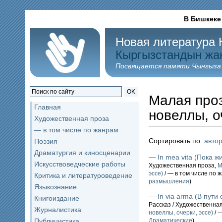
В Бишкеке
Новая литература 
Кыргызстандын жа
Посвящается памяти Чынгыза
OK
Малая проз
Главная
новеллы, о
Художественная проза
— в том числе по жанрам
Сортировать по:
авто
Поэзия
Драматургия и киносценарии
—
In mea vita (Пока 
Искусствоведческие работы
Художественная проза,
М
эссе)
/ — в том числе по 
Критика и литературоведение
размышления
)
Языкознание
—
In via arma (В пут
Книгоиздание
Рассказ / Художественна
Журналистика
новеллы, очерки, эссе)
/ 
Публицистика
Драматические
)