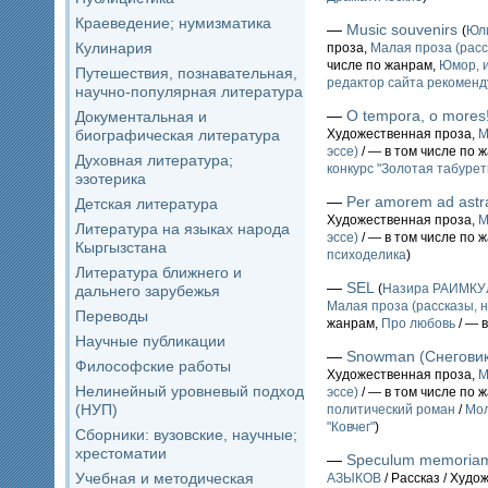
Краеведение; нумизматика
—
Music souvenirs
(
Юл
Кулинария
проза,
Малая проза (расс
числе по жанрам,
Юмор, и
Путешествия, познавательная,
редактор сайта рекоменд
научно-популярная литература
—
O tempora, o mores
Документальная и
биографическая литература
Художественная проза,
М
эссе)
/ — в том числе по 
Духовная литература;
конкурс "Золотая табурет
эзотерика
—
Per amorem ad astr
Детская литература
Художественная проза,
М
Литература на языках народа
эссе)
/ — в том числе по 
Кыргызстана
психоделика
)
Литература ближнего и
—
SEL
(
Назира РАИМК
дальнего зарубежья
Малая проза (рассказы, н
Переводы
жанрам,
Про любовь
/ — 
Научные публикации
—
Snowman (Снеговик
Философские работы
Художественная проза,
М
Нелинейный уровневый подход
эссе)
/ — в том числе по 
(НУП)
политический роман
/
Мол
"Ковчег"
)
Сборники: вузовские, научные;
хрестоматии
—
Speculum memoriam
Учебная и методическая
АЗЫКОВ
/ Рассказ / Худо