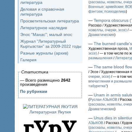
литература
(рассказы, новеллы, очерк
Военные; армейские; ВО
Деловая и справочная
фэнтэзи; психоделика
)
литература
—
Tempora obscurus 
Просветительская литература
Рассказ / Художественна
Литературное наследие
новеллы, очерки, эссе)
/ 
Эпос "Манас"; малый эпос
Драматические
)
Журнал "Литературный
—
The burned candle's
Кыргызстан" за 2009-2022 годы
Художественная проза,
М
Разные журналы (архив)
эссе)
/ — в том числе по 
размышления
/
Литератур
Галерея
—
The same blood flo
Статистика
/ Эссе / Художественная 
очерки, эссе)
/ — в том чи
— Всего размещено
2642
впечатления и размышл
произведения
табуретка"
)
По рубрикам
—
Unam in armis salu
(
Руслан АЗЫКОВ
/ Расска
(рассказы, новеллы, очерк
Драматические
)
Литературная Якутия
—
Unus dies in silent
АЗЫКОВ
/ Рассказ / Худо
(рассказы, новеллы, очерк