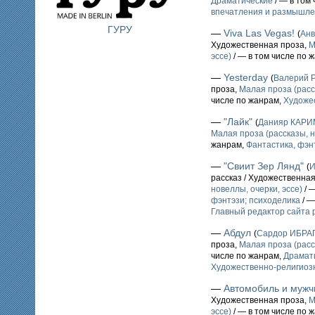
Драматические
/ — в том
впечатления и размышл
ГУРУ
—
Viva Las Vegas!
(
Ан
Художественная проза,
М
эссе)
/ — в том числе по 
—
Yesterday
(
Валерий
проза,
Малая проза (расс
числе по жанрам,
Художе
—
"Лайк"
(
Данияр КАР
Малая проза (рассказы, н
жанрам,
Фантастика, фэн
—
"Свиит Зер Лянд"
(
И
рассказ / Художественна
новеллы, очерки, эссе)
/ 
фэнтэзи; психоделика
/ —
Главный редактор сайта 
—
Абдул
(
Сардор ИБР
проза,
Малая проза (расс
числе по жанрам,
Драмат
Художественно-религиоз
—
Автомобиль и мужч
Художественная проза,
М
эссе)
/ — в том числе по 