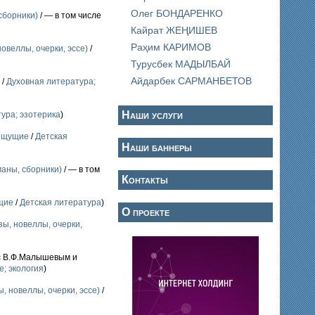
Олег БОНДАРЕНКО
сборники)
/ — в том числе
Кайрат ЖЕҢИШЕВ
Раҳим КАРИМОВ
овеллы, очерки, эссе)
/
Турусбек МАДЫЛБАЙ
Айдарбек САРМАНБЕТОВ
 /
Духовная литература;
Наши услуги
ура; эзотерика
)
 ищущие
/
Детская
Наши баннеры
маны, сборники)
/ — в том
Контакты
щие
/
Детская литература
)
О проекте
зы, новеллы, очерки,
 с В.Ф.Малышевым и
е; экология
)
, новеллы, очерки, эссе)
/