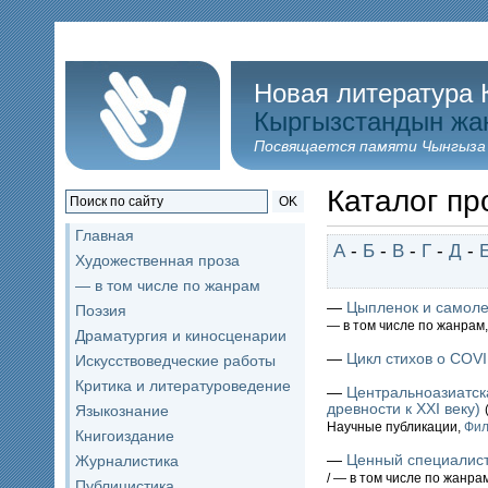
Новая литература 
Кыргызстандын жа
Посвящается памяти Чынгыза
Каталог пр
OK
Главная
А
-
Б
-
В
-
Г
-
Д
-
Художественная проза
— в том числе по жанрам
—
Цыпленок и самоле
Поэзия
— в том числе по жанрам
Драматургия и киносценарии
—
Цикл стихов о COV
Искусствоведческие работы
Критика и литературоведение
—
Центральноазиатска
древности к XXI веку)
Языкознание
Научные публикации,
Фил
Книгоиздание
—
Ценный специалис
Журналистика
/ — в том числе по жанра
Публицистика