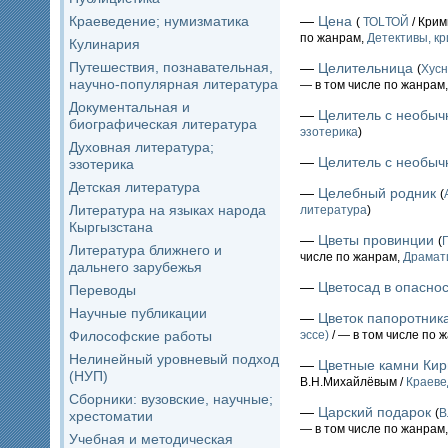
Краеведение; нумизматика
—
Цена
(
ТОLТОЙ
/ Крим
по жанрам,
Детективы, к
Кулинария
Путешествия, познавательная,
—
Целительница
(
Хус
научно-популярная литература
— в том числе по жанрам
Документальная и
—
Целитель с необыч
биографическая литература
эзотерика
)
Духовная литература;
—
Целитель c необы
эзотерика
Детская литература
—
Целебный родник
(
Литература на языках народа
литература
)
Кыргызстана
—
Цветы провинции
(
Литература ближнего и
числе по жанрам,
Драмат
дальнего зарубежья
—
Цветосад в опасно
Переводы
Научные публикации
—
Цветок папоротник
Философские работы
эссе)
/ — в том числе по 
Нелинейный уровневый подход
—
Цветные камни Кир
(НУП)
В.Н.Михайлёвым /
Краеве
Сборники: вузовские, научные;
—
Царский подарок
(
В
хрестоматии
— в том числе по жанрам
Учебная и методическая