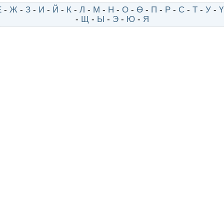
Е
-
Ж
-
З
-
И
-
Й
-
К
-
Л
-
М
-
Н
-
О
-
Ө
-
П
-
Р
-
С
-
Т
-
У
-
Ү
-
Щ
-
Ы
-
Э
-
Ю
-
Я