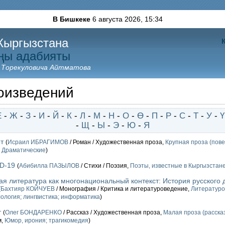
В Бишкеке
6 августа 2026,
15:34
Кыргызстана
ңы адабияты
 Торекуловича Айтматова
оизведений
Е
-
Ж
-
З
-
И
-
Й
-
К
-
Л
-
М
-
Н
-
О
-
Ө
-
П
-
Р
-
С
-
Т
-
У
-
Ү
-
Щ
-
Ы
-
Э
-
Ю
-
Я
т
(
Исраил ИБРАГИМОВ
/ Роман / Художественная проза,
Крупная проза (пове
,
Драматические
)
ID-19
(
Абибилла ПАЗЫЛОВ
/ Стихи / Поэзия,
Поэты, известные в Кыргызстане
я литература как многонациональный контекст: История русского д
(
Бахтияр КОЙЧУЕВ
/ Монография / Критика и литературоведение,
Литературо
ология; лингвистика; информатика
)
т
(
Олег БОНДАРЕНКО
/ Рассказ / Художественная проза,
Малая проза (рассказ
м,
Юмор, ирония; трагикомедия
)