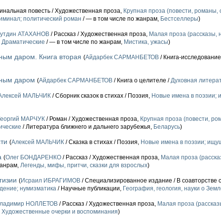
инальная повесть / Художественная проза,
Крупная проза (повести, романы, 
риминал; политический роман
/ — в том числе по жанрам,
Бестселлеры
)
нутдин АТАХАНОВ
/ Рассказ / Художественная проза,
Малая проза (рассказы, н
,
Драматические
/ — в том числе по жанрам,
Мистика, ужасы
)
ным даром. Книга вторая
(
Айдарбек САРМАНБЕТОВ
/ Книга-исследование
чным даром
(
Айдарбек САРМАНБЕТОВ
/ Книга о целителе /
Духовная литерат
Алексей МАЛЬЧИК
/ Сборник сказок в стихах / Поэзия,
Новые имена в поэзии;
Георгий МАРЧУК
/ Роман / Художественная проза,
Крупная проза (повести, ро
ические
/ Литература ближнего и дальнего зарубежья,
Беларусь
)
сти
(
Алексей МАЛЬЧИК
/ Сказка в стихах / Поэзия,
Новые имена в поэзии; ищу
а
(
Олег БОНДАРЕНКО
/ Рассказ / Художественная проза,
Малая проза (расска
жанрам,
Легенды, мифы, притчи, сказки для взрослых
)
гизии
(
Исраил ИБРАГИМОВ
/ Специализированное издание / В соавторстве
дение; нумизматика
/ Научные публикации,
География, геология, науки о Земл
ладимир НОЛЛЕТОВ
/ Рассказ / Художественная проза,
Малая проза (рассказы
,
Художественные очерки и воспоминания
)