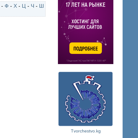
-
Ф
-
Х
-
Ц
-
Ч
-
Ш
Tvorchestvo.kg