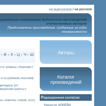
на кыргызском
/ на русском
Крупнейшая электронная библиотека произведений
отечественных авторов
Представлены произведения, созданные за годы
независимости
Авторы
-
Ф
-
Х
-
Ц
-
Ч
-
Ш
сти, романы, сборники)
/
Каталог
 и за рубежом; классика
)
произведений
искурса (от
ведческие работы
/
Редакционная коллегия
ы, новеллы, очерки, эссе)
Наристе АЛИЕВА