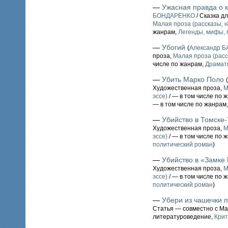
—
Ужасная правда о 
БОНДАРЕНКО
/ Сказка д
Малая проза (рассказы, н
жанрам,
Легенды, мифы, 
—
Убогий
(
Александр 
проза,
Малая проза (расс
числе по жанрам,
Драмат
—
Убить Марко Поло
(
Художественная проза,
М
эссе)
/ — в том числе по 
— в том числе по жанрам
—
Убийство в Томске-
Художественная проза,
М
эссе)
/ — в том числе по 
политический роман
)
—
Убийство в «Замке
Художественная проза,
М
эссе)
/ — в том числе по 
политический роман
)
—
Убери из чашечки
Статья — совместно с М
литературоведение,
Крит