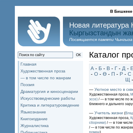
В Бишкеке
Новая литература 
Кыргызстандын жа
Посвящается памяти Чынгыза
Каталог пр
OK
Главная
А
-
Б
-
В
-
Г
-
Д
-
Художественная проза
-
О
-
Ө
-
П
-
Р
-
С
— в том числе по жанрам
Щ
Поэзия
—
Уютное место в скв
Драматургия и киносценарии
Художественная проза,
М
Искусствоведческие работы
эссе)
/ — в том числе по 
ближнего и дальнего зар
Критика и литературоведение
Языкознание
—
Учитель жизни
(
Вла
Художественная проза,
К
Книгоиздание
сборники)
/ — в том числ
Журналистика
/ — в том числе по жанра
Публицистика
роман
)