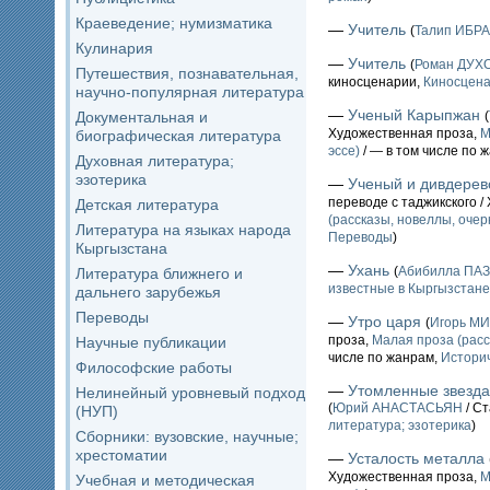
Краеведение; нумизматика
—
Учитель
(
Талип ИБР
Кулинария
—
Учитель
(
Роман ДУ
Путешествия, познавательная,
киносценарии,
Киносцен
научно-популярная литература
—
Ученый Карыпжан
Документальная и
(
Художественная проза,
М
биографическая литература
эссе)
/ — в том числе по 
Духовная литература;
эзотерика
—
Ученый и дивдерев
переводе с таджикского 
Детская литература
(рассказы, новеллы, очерк
Литература на языках народа
Переводы
)
Кыргызстана
—
Ухань
(
Абибилла ПА
Литература ближнего и
известные в Кыргызстане 
дальнего зарубежья
Переводы
—
Утро царя
(
Игорь М
проза,
Малая проза (расс
Научные публикации
числе по жанрам,
Истори
Философские работы
—
Утомленные звезда
Нелинейный уровневый подход
(
Юрий АНАСТАСЬЯН
/ Ст
(НУП)
литература; эзотерика
)
Сборники: вузовские, научные;
хрестоматии
—
Усталость металла
Художественная проза,
М
Учебная и методическая