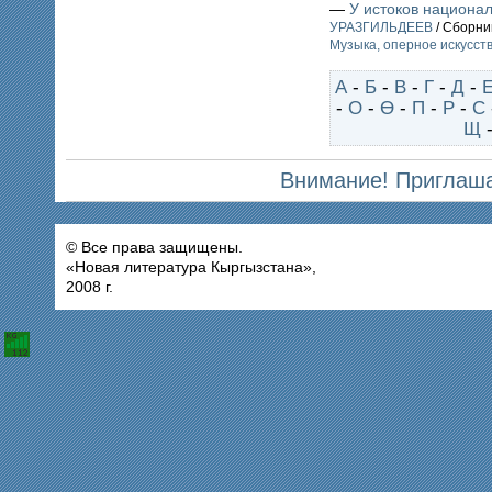
—
У истоков национа
УРАЗГИЛЬДЕЕВ
/ Сборни
Музыка, оперное искусств
А
-
Б
-
В
-
Г
-
Д
-
-
О
-
Ө
-
П
-
Р
-
С
Щ
Внимание! Приглаша
© Все права защищены.
«Новая литература Кыргызстана»,
2008 г.