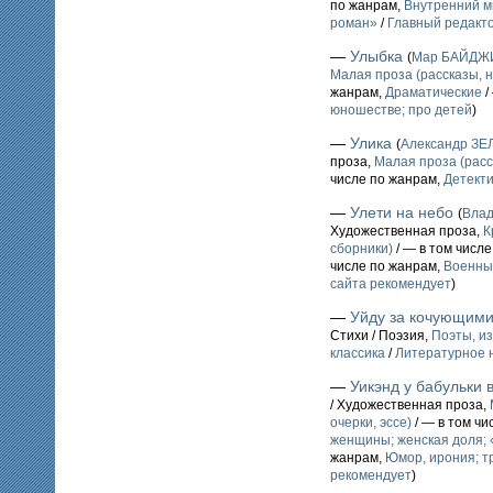
по жанрам,
Внутренний м
роман»
/
Главный редакт
—
Улыбка
(
Мар БАЙДЖ
Малая проза (рассказы, н
жанрам,
Драматические
/
юношестве; про детей
)
—
Улика
(
Александр З
проза,
Малая проза (расс
числе по жанрам,
Детекти
—
Улети на небо
(
Вла
Художественная проза,
К
сборники)
/ — в том числ
числе по жанрам,
Военны
сайта рекомендует
)
—
Уйду за кочующими
Стихи / Поэзия,
Поэты, из
классика
/
Литературное 
—
Уикэнд у бабульки 
/ Художественная проза,
очерки, эссе)
/ — в том чи
женщины; женская доля;
жанрам,
Юмор, ирония; т
рекомендует
)