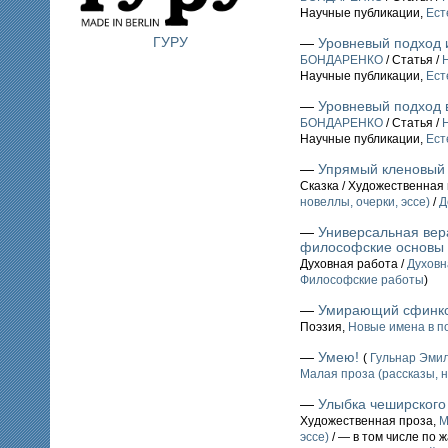
Научные публикации,
Ест
ГУРУ
—
Уровневый подход 
БОНДАРЕНКО
/ Статья /
Научные публикации,
Ест
—
Уровневый подход 
БОНДАРЕНКО
/ Статья /
Научные публикации,
Ест
—
Упрямый кленовый 
Сказка / Художественная
новеллы, очерки, эссе)
/
Д
—
Универсальная вер
философские основы 
Духовная работа /
Духовн
Философские работы
)
—
Умирающий сфинк
Поэзия,
Новые имена в п
—
Умею!
(
Гульнар Эми
Малая проза (рассказы, н
—
Улыбка чеширского
Художественная проза,
М
эссе)
/ — в том числе по 