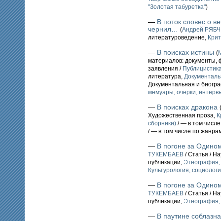
"Золотая табуретка"
)
—
В поток словес о в
чернил…
(
Андрей РЯБ
литературоведение,
Крит
—
В поисках истины
(
материалов: документы, 
заявления /
Публицистик
литература,
Документаль
Документальная и биогр
мемуары; очерки, интервь
—
В поисках дракона
Художественная проза,
К
сборники)
/ — в том числ
/ — в том числе по жанра
—
В погоне за Одино
ТУКЕМБАЕВ
/ Статья / Н
публикации,
Этнография,
Культурология, социолог
—
В погоне за Одино
ТУКЕМБАЕВ
/ Статья / Н
публикации,
Этнография,
—
В паутине соблазна