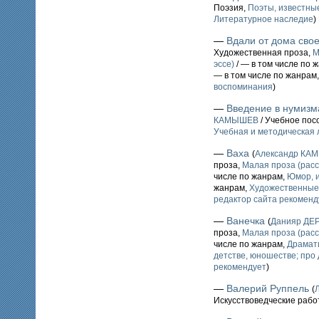
Поэзия,
Поэты, известные
Литературное наследие
)
—
Вдали от дома свое
Художественная проза,
М
эссе)
/ — в том числе по 
— в том числе по жанрам
воспоминания
)
—
Введение в нумизм
КАМЫШЕВ
/ Учебное пос
Учебная и методическая 
—
Ваха
(
Александр КА
проза,
Малая проза (расс
числе по жанрам,
Юмор, и
жанрам,
Художественные
редактор сайта рекоменд
—
Ванечка
(
Данияр ДЕ
проза,
Малая проза (расс
числе по жанрам,
Драмат
детстве, юношестве; про
рекомендует
)
—
Валерий Руппель
(
Искусствоведческие рабо