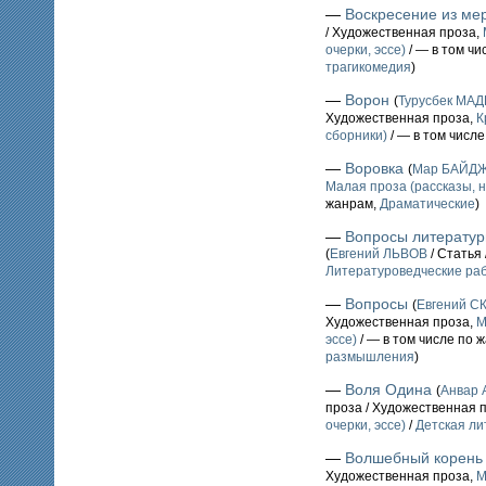
—
Воскресение из ме
/ Художественная проза,
очерки, эссе)
/ — в том чи
трагикомедия
)
—
Ворон
(
Турусбек МА
Художественная проза,
К
сборники)
/ — в том числ
—
Воровка
(
Мар БАЙД
Малая проза (рассказы, н
жанрам,
Драматические
)
—
Вопросы литературы
(
Евгений ЛЬВОВ
/ Статья
Литературоведческие ра
—
Вопросы
(
Евгений 
Художественная проза,
М
эссе)
/ — в том числе по 
размышления
)
—
Воля Одина
(
Анвар
проза / Художественная 
очерки, эссе)
/
Детская ли
—
Волшебный корень
Художественная проза,
М