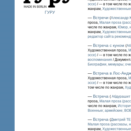
эссе)
/ — в том числе по 
жанрам,
Художественные
ГУРУ
—
Встречи
(
Александр
проза,
Малая проза (расс
числе по жанрам,
Юмор, и
жанрам,
Художественные
редактор сайта рекоменд
—
Встреча с куном
(
Аб
Художественная проза,
М
эссе)
/ — в том числе по 
воспоминания
/ Документ
Биографии, мемуары; оче
—
Встреча в Лос-Анд
Художественная проза,
М
эссе)
/ — в том числе по 
том числе по жанрам,
Худ
—
Встреча
(
Абдурашит
проза,
Малая проза (расс
числе по жанрам,
Истори
Военные; армейские; ВО
—
Встреча
(
Дмитрий Т
Малая проза (рассказы, н
жанрам,
Художественные