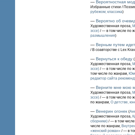
—
Вероятностная мод
Избранные стихи / Поэзи
рубежом; классика
)
—
Вероятно об очеви
Художественная проза,
М
эссе)
/ — в том числе по 
размышления
)
—
Верным путем иде
/ В соавторстве с Lex Krav
—
Вернуться к обеду
(
Художественная проза,
М
эссе)
/ — в том числе по 
том числе по жанрам,
Юмо
редактор сайта рекоменд
—
Верните мне мою 
Художественная проза,
М
эссе)
/ — в том числе по 
по жанрам,
О детстве, юн
—
Венерин огонек
(
Ан
Художественная проза,
К
сборники)
/ — в том числ
числе по жанрам,
Внутре
«женский роман»
/ — в т