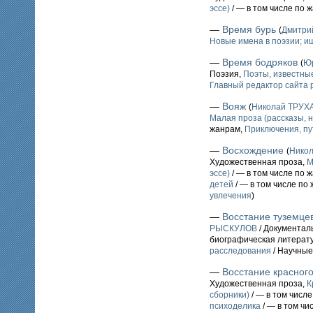
эссе)
/ — в том числе по 
—
Время бурь
(
Дмитри
Новые имена в поэзии; 
—
Время бодряков
(
Ю
Поэзия,
Поэты, известные
Главный редактор сайта 
—
Вояж
(
Николай ТРУХ
Малая проза (рассказы, н
жанрам,
Приключения, п
—
Восхождение
(
Нико
Художественная проза,
М
эссе)
/ — в том числе по 
детей
/ — в том числе по
увлечения
)
—
Восстание туземцев
РЫСКУЛОВ
/ Документал
биографическая литерат
расследования
/ Научные
—
Восстание красног
Художественная проза,
К
сборники)
/ — в том числ
психоделика
/ — в том чи