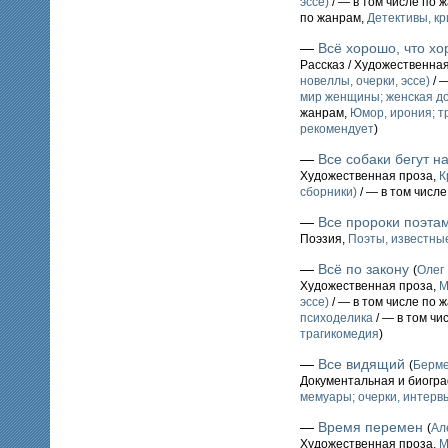
эссе)
/ — в том числе по 
по жанрам,
Детективы, к
—
Всё хорошо, что хо
Рассказ / Художественна
новеллы, очерки, эссе)
/ 
мир женщины; женская до
жанрам,
Юмор, ирония; т
рекомендует
)
—
Все собаки бегут н
Художественная проза,
К
сборники)
/ — в том числ
—
Все пророки поэт
Поэзия,
Поэты, известные
—
Всё по закону
(
Олег
Художественная проза,
М
эссе)
/ — в том числе по 
психоделика
/ — в том чи
трагикомедия
)
—
Все видящий
(
Берм
Документальная и биогр
мемуары; очерки, интервь
—
Время перемен
(
Ал
Художественная проза,
М