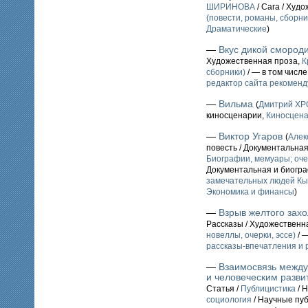
ШИРИНОВА
/ Сага / Худ
(повести, романы, сборни
Драматические
)
—
Вкус дикой смород
Художественная проза,
К
сборники)
/ — в том числ
редактор сайта рекоменд
—
Вильма
(
Дмитрий Х
киносценарии,
Киносцен
—
Виктор Угаров
(
Алек
повесть / Документальна
Биографии, мемуары; оче
Документальная и биогр
замечательных людей Кы
Экономика и финансы
)
—
Взрыв желтого захо
Рассказы / Художественн
новеллы, очерки, эссе)
/ 
рассказы-впечатления и
—
Взаимосвязь между
и человеческим разви
Статья /
Публицистика
/ 
социология
/ Научные пу