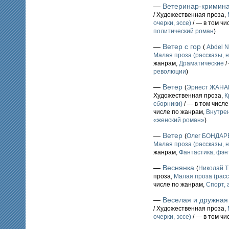
—
Ветеринар-кримин
/ Художественная проза,
очерки, эссе)
/ — в том чи
политический роман
)
—
Ветер с гор
(
Abdel N
Малая проза (рассказы, н
жанрам,
Драматические
/
революции
)
—
Ветер
(
Эрнест ЖАНА
Художественная проза,
К
сборники)
/ — в том числ
числе по жанрам,
Внутре
«женский роман»
)
—
Ветер
(
Олег БОНДАР
Малая проза (рассказы, н
жанрам,
Фантастика, фэн
—
Веснянка
(
Николай 
проза,
Малая проза (расс
числе по жанрам,
Спорт, 
—
Веселая и дружная
/ Художественная проза,
очерки, эссе)
/ — в том чи