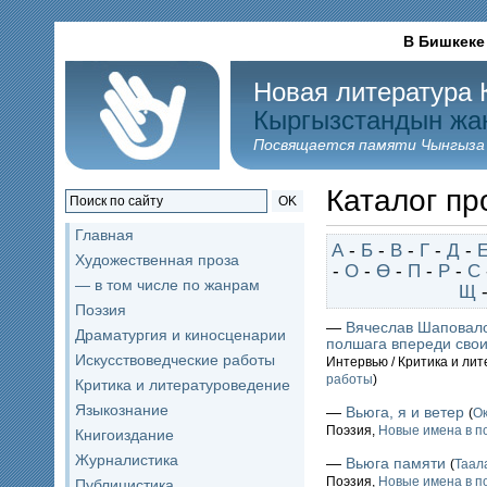
В Бишкеке
Новая литература 
Кыргызстандын жа
Посвящается памяти Чынгыза
Каталог пр
OK
Главная
А
-
Б
-
В
-
Г
-
Д
-
Художественная проза
-
О
-
Ө
-
П
-
Р
-
С
— в том числе по жанрам
Щ
Поэзия
—
Вячеслав Шаповало
Драматургия и киносценарии
полшага впереди свои
Искусствоведческие работы
Интервью / Критика и ли
работы
)
Критика и литературоведение
Языкознание
—
Вьюга, я и ветер
(
О
Поэзия,
Новые имена в п
Книгоиздание
Журналистика
—
Вьюга памяти
(
Таал
Поэзия,
Новые имена в п
Публицистика