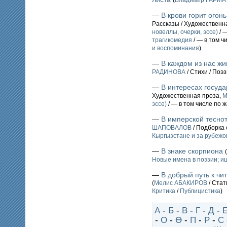
(
Владимир ГАРМ
—
В крови горит огон
Рассказы / Художественн
новеллы, очерки, эссе)
/ 
трагикомедия
/ — в том ч
и воспоминания
)
—
В каждом из нас жи
РАДИНОВА
/ Стихи / Поэ
—
В интересах госуда
Художественная проза,
М
эссе)
/ — в том числе по 
—
В имперской теснот
ШАПОВАЛОВ
/ Подборка 
Кыргызстане и за рубежо
—
В знаке скорпиона
(
Новые имена в поэзии; 
—
В добрый путь к чи
(
Мелис АБАКИРОВ
/ Стат
Критика
/
Публицистика
)
А
-
Б
-
В
-
Г
-
Д
-
-
О
-
Ө
-
П
-
Р
-
С