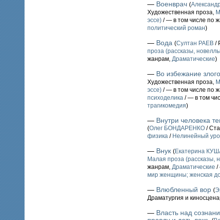
—
Военврач
(
Александ
Художественная проза,
М
эссе)
/ — в том числе по 
политический роман
)
—
Вода
(
Султан РАЕВ
/ 
проза (рассказы, новеллы,
жанрам,
Драматические
)
—
Во избежание злого
Художественная проза,
М
эссе)
/ — в том числе по 
психоделика
/ — в том чи
трагикомедия
)
—
Внутри человека те
(
Олег БОНДАРЕНКО
/ Ста
физика
/
Нелинейный уро
—
Внук
(
Екатерина КУШ
Малая проза (рассказы, н
жанрам,
Драматические
/
мир женщины; женская до
—
Влюбленный вор
(
Э
Драматургия и киносцен
—
Власть над сознани