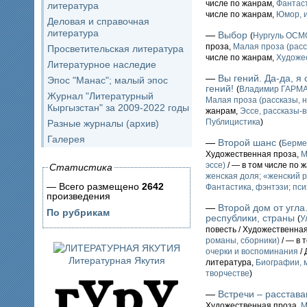
числе по жанрам,
Фантаст
литература
числе по жанрам,
Юмор, и
Деловая и справочная
литература
—
Выбор
(
Нургуль ОС
проза,
Малая проза (расс
Просветительская литература
числе по жанрам,
Художе
Литературное наследие
—
Вы гений. Да-да, 
Эпос "Манас"; малый эпос
гений!
(
Владимир ГАРМ
Журнал "Литературный
Малая проза (рассказы, н
Кыргызстан" за 2009-2022 годы
жанрам,
Эссе, рассказы-
Публицистика
)
Разные журналы (архив)
Галерея
—
Второй шанс
(
Берм
Художественная проза,
М
эссе)
/ — в том числе по 
Статистика
женская доля; «женский 
— Всего размещено
2642
Фантастика, фэнтэзи; пс
произведения
—
Второй дом от угл
По рубрикам
республики, страны
(
У
повесть / Художественна
романы, сборники)
/ — в 
очерки и воспоминания
/ 
Литературная Якутия
литература,
Биографии, м
творчестве
)
—
Встречи – расстав
Художественная проза,
М