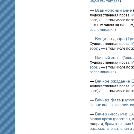
наука как таковая
)
—
Взаимопонимание
Художественная проза,
М
эссе)
/ — в том числе по 
— в том числе по жанрам
воспоминания
)
—
Вещи со двора (Три
Художественная проза,
М
эссе)
/ — в том числе по 
—
Вечный зов...
(
Алек
Художественная проза,
М
эссе)
/ — в том числе по 
воспоминания
)
—
Вечное ожидание 
Художественная проза,
М
эссе)
/ — в том числе по 
—
Вечная фата
(
Нург
Новые имена в поэзии; 
—
Вечер
(
Игорь МИЯС
Малая проза (рассказы, н
жанрам,
Драматические
/
рассказы-впечатления и