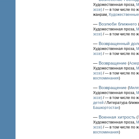
Художественная проза,
М
эссе)
/ — в том числе по 
жанрам,
Художественные
—
Возлюби ближнего
Художественная проза,
М
эссе)
/ — в том числе по 
—
Возвращенный дол
Художественная проза,
М
эссе)
/ — в том числе по 
—
Возвращение
(
Аске
Художественная проза,
М
эссе)
/ — в том числе по 
воспоминания
)
—
Возвращение
(
Миля
Художественная проза,
М
эссе)
/ — в том числе по 
детей
/ Литература ближн
Башкортостан
)
—
Военная хитрость
(
Художественная проза,
М
эссе)
/ — в том числе по 
воспоминания
)