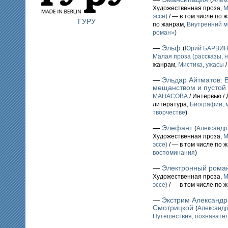
(
Алек
Художественная проза,
М
эссе)
/ — в том числе по 
ГУРУ
по жанрам,
Внутренний м
роман»
)
—
Эльф
(
Юрий БАРВИ
Малая проза (рассказы, н
жанрам,
Мистика, ужасы
—
Эльдар Айтматов: 
мещанством и пустой 
МАНАСОВА
/ Интервью /
литература,
Биографии, м
творчестве
)
—
Элефант
(
Александ
Художественная проза,
М
эссе)
/ — в том числе по 
воспоминания
)
—
Электронный рома
Художественная проза,
М
эссе)
/ — в том числе по 
—
Экстрим Александр
Смотрицкой
(
Александ
Путешествия, познавател