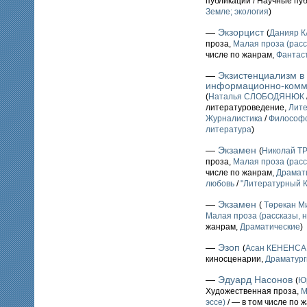
публикации / Научные пу
Земле; экология
)
—
Экзорцист
(
Данияр 
проза,
Малая проза (расс
числе по жанрам,
Фантаст
—
Экзистенциализм в
информационно-комм
(
Наталья СЛОБОДЯНЮК
литературоведение,
Лите
Журналистика
/
Философс
литература
)
—
Экзамен
(
Николай Т
проза,
Малая проза (расс
числе по жанрам,
Драмат
любовь
/
"Литературный К
—
Экзамен
(
Төрөкан М
Малая проза (рассказы, н
жанрам,
Драматические
)
—
Эзоп
(
Асан КЕНЕНС
киносценарии,
Драматург
—
Эдуард Насонов
(
Ю
Художественная проза,
М
эссе)
/ — в том числе по 