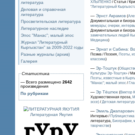
ХЛЫПЕНКО
/ Статья / К
литература
"Литературный Кыргызста
Деловая и справочная
литература
—
Эрнст Акрамов
(
Але
Документальная и биогр
Просветительская литература
мемуары; очерки, интервь
Литературное наследие
Документальная и биогр
Эпос "Манас"; малый эпос
замечательных людей Кы
Медицина
)
Журнал "Литературный
Кыргызстан" за 2009-2022 годы
—
Эрнат и Сабина: В
Разные журналы (архив)
Поэма / Поэзия,
Поэты, и
классика
)
Галерея
—
Эр-Тоштук
(
Обществ
Статистика
Культуры Эр-Тоштук»
/ Ма
Поэты, известные в Кыргы
— Всего размещено
2642
"Манас"; малый эпос
/
Гла
произведения
—
Эр Тёштюк
(
Виктор
По рубрикам
Художественная проза,
М
эссе)
/
Детская литератур
—
Эмиль Джапарович
Литературная Якутия
Интервью /
Публицистика
литература,
Биографии, м
творчестве
)
—
Эмансипация