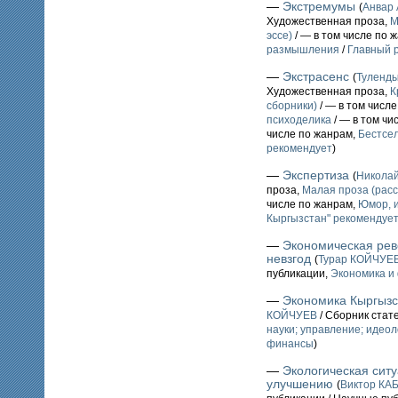
—
Экстремумы
(
Анвар
Художественная проза,
М
эссе)
/ — в том числе по 
размышления
/
Главный 
—
Экстрасенс
(
Туленд
Художественная проза,
К
сборники)
/ — в том числ
психоделика
/ — в том чи
числе по жанрам,
Бестсе
рекомендует
)
—
Экспертиза
(
Никола
проза,
Малая проза (расс
числе по жанрам,
Юмор, и
Кыргызстан" рекомендует
—
Экономическая рев
невзгод
(
Турар КОЙЧУЕ
публикации,
Экономика и
—
Экономика Кыргызс
КОЙЧУЕВ
/ Сборник стат
науки; управление; идеол
финансы
)
—
Экологическая сит
улучшению
(
Виктор КА