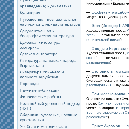
Киносценарий / Драматур
Краеведение; нумизматика
—
Эффект «плацебо»
Кулинария
Искусствоведческие рабо
Путешествия, познавательная,
научно-популярная литература
—
Эфа
(
Искендер ШАР
Документальная и
Художественная проза,
М
эссе)
/ — в том числе по 
биографическая литература
политический роман
)
Духовная литература;
эзотерика
—
Этюды о Киргизии
(
Художественная проза,
М
Детская литература
эссе)
/ — в том числе по 
Литература на языках народа
размышления
)
Кыргызстана
—
Это было в Томаш
Литература ближнего и
Документальная повесть 
дальнего зарубежья
биографическая литерат
Переводы
расследования
/ Научные
Научные публикации
—
Эскимосско-чукчан
Философские работы
Отрывки из повести / Ху
Нелинейный уровневый подход
проза,
Крупная проза (по
(НУП)
числе по жанрам,
Истори
Военные; армейские; ВО
Сборники: вузовские, научные;
рекомендует
)
хрестоматии
—
Эрнст Акрамов — л
Учебная и методическая