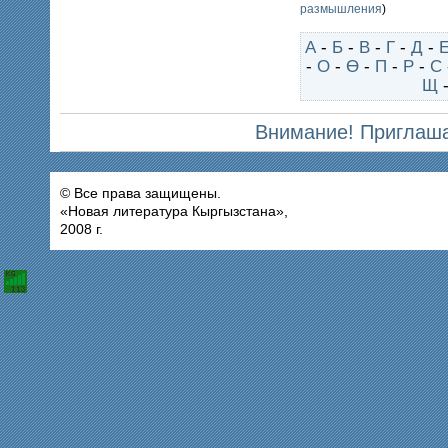
размышления
)
А
-
Б
-
В
-
Г
-
Д
-
-
О
-
Ө
-
П
-
Р
-
С
Щ
Внимание! Приглаша
© Все права защищены.
«Новая литература Кыргызстана»,
2008 г.