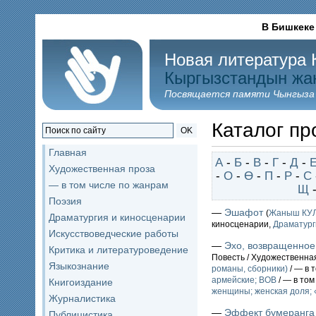
В Бишкеке
Новая литература 
Кыргызстандын жа
Посвящается памяти Чынгыза
Каталог пр
OK
Главная
А
-
Б
-
В
-
Г
-
Д
-
Художественная проза
-
О
-
Ө
-
П
-
Р
-
С
— в том числе по жанрам
Щ
Поэзия
—
Эшафот
(
Жаныш КУ
Драматургия и киносценарии
киносценарии,
Драматург
Искусствоведческие работы
—
Эхо, возвращенное
Критика и литературоведение
Повесть / Художественна
Языкознание
романы, сборники)
/ — в 
армейские; ВОВ
/ — в том
Книгоиздание
женщины; женская доля;
Журналистика
—
Эффект бумеранга
Публицистика