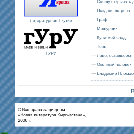
—
Спешу открывать 
—
Поздняя встреча
—
Граф
Литературная Якутия
—
Мишурник
—
Купи мой след
—
Тень
ГУРУ
—
Лицо, оставшееся 
—
Окопный человек
—
Владимир Плоски
В
© Все права защищены.
«Новая литература Кыргызстана»,
2008 г.