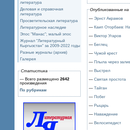
литература
Деловая и справочная
Опубликованные на 
литература
—
Эрнст Акрамов
Просветительская литература
—
Каип Оторбаев: Н
Литературное наследие
Эпос "Манас"; малый эпос
—
Виктор Угаров
Журнал "Литературный
—
Беглец
Кыргызстан" за 2009-2022 годы
Разные журналы (архив)
—
Чужой крест
Галерея
—
Плыла через зали
—
Выстрел
Статистика
— Всего размещено
2642
—
Святая простота
произведения
—
Тайган
По рубрикам
—
Побег
—
Рыцарь
—
Наваждение
—
Велосипедист