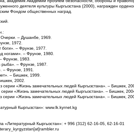
на, академик Академии проблем безопасности, обороны и правопо
луженного деятеля культуры Кыргызстана (2000), награжден орден
ским Фондом общественных наград.
ский.
ч.:
 Очерки. – Душанбе, 1969.
унзе, 1972.
т боги». – Фрунзе, 1977.
д ногами». – Фрунзе, 1980.
 – Фрунзе, 1983.
 рыба». – Фрунзе, 1987.
. – Фрунзе, 1991.
лет». – Бишкек, 1999.
Бишкек, 2002.
Из серии «Жизнь замечательных людей Кыргызстана». – Бишкек, 20
Из серии «Жизнь замечательных людей Кыргызстана». – Бишкек, 200
Из серии «Жизнь замечательных людей Кыргызстана». – Бишкек, 20
атурный Кыргызстан»: www.lk.kyrnet.kg
а «Литературный Кыргызстан»: + 996 (312) 62-16-05, 62-16-01
terary_kyrgyzstan[at]rambler.ru