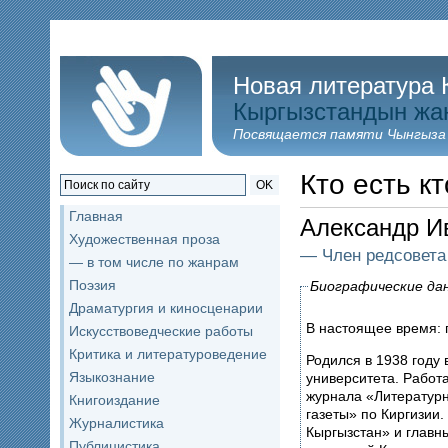
Новая литература 
Кыргызстандын жа
Посвящается памяти Чынгыза
Кто есть кт
OK
Главная
Александр 
Художественная проза
— Член редсовета
— в том числе по жанрам
Поэзия
Биографические да
Драматургия и киносценарии
В настоящее время: 
Искусствоведческие работы
Критика и литературоведение
Родился в 1938 году
Языкознание
университета. Работа
журнала «Литературн
Книгоиздание
газеты» по Киргизии
Журналистика
Кыргызстан» и главн
Публицистика