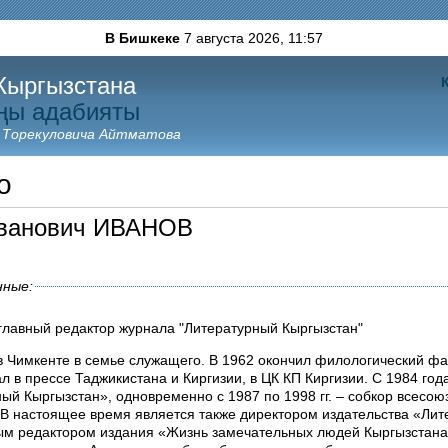
В Бишкеке
7 августа 2026,
11:57
Кыргызстана
ңы адабияты
 Торекуловича Айтматова
о
Иванович ИВАНОВ
нные:
главный редактор журнала "Литературный Кыргызстан"
 в Чимкенте в семье служащего. В 1962 окончил филологический фа
л в прессе Таджикистана и Киргизии, в ЦК КП Киргизии. С 1984 год
ый Кыргызстан», одновременно с 1987 по 1998 гг. – собкор всесо
. В настоящее время является также директором издательства «Ли
ым редактором издания «Жизнь замечательных людей Кыргызстана