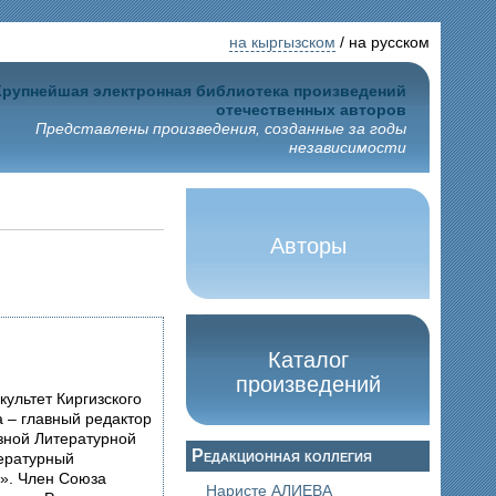
на кыргызском
/ на русском
Крупнейшая электронная библиотека произведений
отечественных авторов
Представлены произведения, созданные за годы
независимости
Авторы
Каталог
произведений
культет Киргизского
а – главный редактор
юзной Литературной
Редакционная коллегия
тературный
». Член Союза
Наристе АЛИЕВА