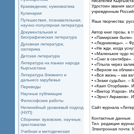
писателей Кыргызста
Удостоен звания зас
Краеведение; нумизматика
учрежденным Россий
Кулинария
Путешествия, познавательная,
Язык творчества: рус
научно-популярная литература
Автор книг прозы, в т.
Документальная и
биографическая литература
• «Памирские были».
• «Ледниковцы». – Фр
Духовная литература;
• «Не жди, когда усну
эзотерика
• «Маленькое чудо по
Детская литература
• «Снег в сентябре».
Литература на языках народа
• «Плыла через залив
Кыргызстана
• «Верхом на облаке»
Литература ближнего и
• «Вся жизнь – как вз
дальнего зарубежья
• «Знаки судьбы». – 
• «Каип Оторбаев». 
Переводы
• «Виктор Угаров». 
Научные публикации
• «Эрнст Акрамов». 
Философские работы
Сайт журнала «Литер
Нелинейный уровневый подход
(НУП)
Контактные данные:
Сборники: вузовские, научные;
Тел. редакции журнал
хрестоматии
Электронная почта: li
Учебная и методическая