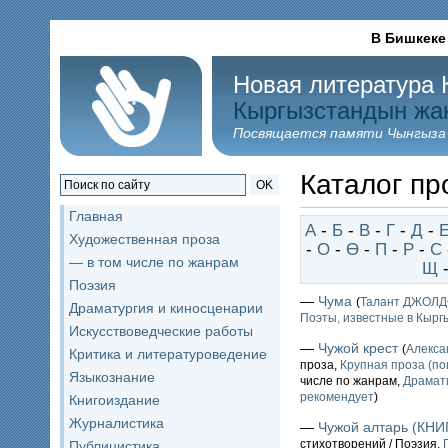
В Бишкеке
Новая литература 
Кыргызстандын жа
Посвящается памяти Чынгыза
Каталог пр
OK
Главная
А
-
Б
-
В
-
Г
-
Д
-
Художественная проза
-
О
-
Ө
-
П
-
Р
-
С
— в том числе по жанрам
Щ
Поэзия
—
Чума
(
Талант ДЖОЛ
Драматургия и киносценарии
Поэты, известные в Кыргы
Искусствоведческие работы
—
Чужой крест
(
Алекс
Критика и литературоведение
проза,
Крупная проза (по
Языкознание
числе по жанрам,
Драмат
рекомендует
)
Книгоиздание
Журналистика
—
Чужой алтарь (КНИ
стихотворений / Поэзия,
Публицистика