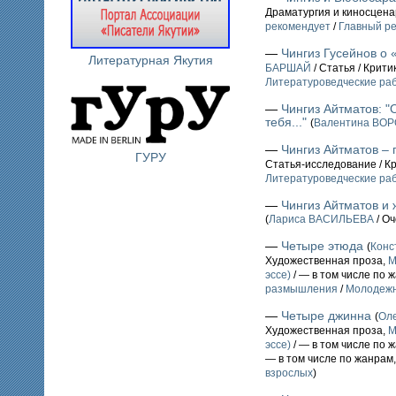
Драматургия и киносцен
рекомендует
/
Главный ре
—
Чингиз Гусейнов о 
Литературная Якутия
БАРШАЙ
/ Статья / Крит
Литературоведческие ра
—
Чингиз Айтматов: "
тебя..."
(
Валентина ВО
—
Чингиз Айтматов – 
ГУРУ
Статья-исследование / К
Литературоведческие ра
—
Чингиз Айтматов и
(
Лариса ВАСИЛЬЕВА
/ Оч
—
Четыре этюда
(
Конс
Художественная проза,
М
эссе)
/ — в том числе по 
размышления
/
Молодежн
—
Четыре джинна
(
Ол
Художественная проза,
М
эссе)
/ — в том числе по 
— в том числе по жанрам
взрослых
)