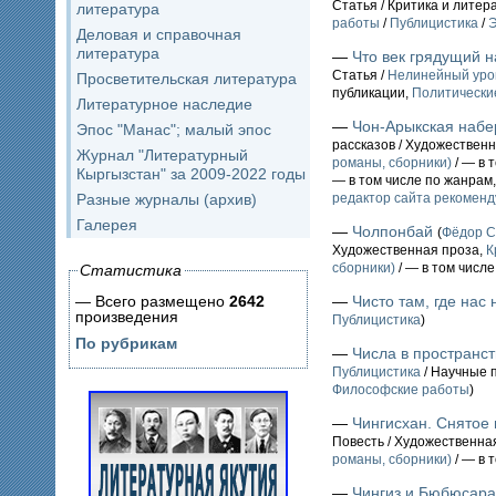
Статья / Критика и лите
литература
работы
/
Публицистика
/
Э
Деловая и справочная
литература
—
Что век грядущий н
Статья /
Нелинейный уро
Просветительская литература
публикации,
Политические
Литературное наследие
—
Чон-Арыкская наб
Эпос "Манас"; малый эпос
рассказов / Художествен
Журнал "Литературный
романы, сборники)
/ — в 
Кыргызстан" за 2009-2022 годы
— в том числе по жанрам
Разные журналы (архив)
редактор сайта рекоменд
Галерея
—
Чолпонбай
(
Фёдор 
Художественная проза,
К
сборники)
/ — в том числ
Статистика
— Всего размещено
2642
—
Чисто там, где нас 
произведения
Публицистика
)
По рубрикам
—
Числа в пространст
Публицистика
/ Научные 
Философские работы
)
—
Чингисхан. Снятое
Повесть / Художественна
романы, сборники)
/ — в 
—
Чингиз и Бюбюсара