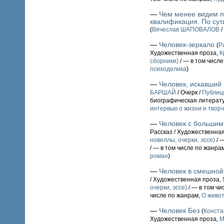
—
Чем менее видим п
квалификация. По сут
(
Вячеслав ШАПОВАЛОВ
/
—
Человек-зеркало
(
Р
Художественная проза,
К
сборники)
/ — в том числ
психоделика
)
—
Человек, искавший
БАРШАЙ
/ Очерк /
Публиц
биографическая литерат
интервью о жизни и твор
—
Человек с больши
Рассказ / Художественна
новеллы, очерки, эссе)
/ 
/ — в том числе по жанра
роман
)
—
Человек в смешно
/ Художественная проза,
очерки, эссе)
/ — в том чи
числе по жанрам,
О живо
—
Человек Без
(
Конст
Художественная проза,
М