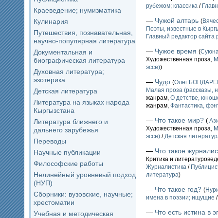
рубежом; классика
/
Главн
Краеведение; нумизматика
—
Чужой алтарь
Кулинария
(
Вяче
Поэты, известные в Кыргы
Путешествия, познавательная,
Главный редактор сайта 
научно-популярная литература
—
Чужое время
Документальная и
(
Суюн
Художественная проза,
М
биографическая литература
эссе)
)
Духовная литература;
эзотерика
—
Чудо
(
Олег БОНДАР
Малая проза (рассказы, н
Детская литература
жанрам,
О детстве, юнош
Литература на языках народа
жанрам,
Фантастика, фэн
Кыргызстана
—
Что такое мир?
(
Ази
Литература ближнего и
Художественная проза,
М
дальнего зарубежья
эссе)
/
Детская литератур
Переводы
—
Что такое журналис
Научные публикации
Критика и литературовед
Философские работы
Журналистика
/
Публицис
Нелинейный уровневый подход
литература
)
(НУП)
—
Что такое год?
(
Нур
Сборники: вузовские, научные;
имена в поэзии; ищущие
хрестоматии
—
Что есть истина в 
Учебная и методическая