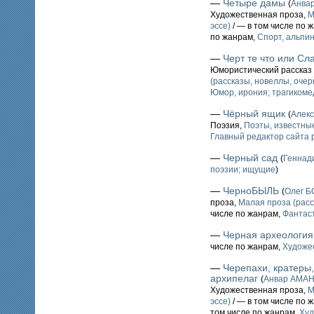
—
Четыре дамы
(
Анва
Художественная проза,
М
эссе)
/ — в том числе по 
по жанрам,
Спорт, альпин
—
Черт те что или Сл
Юмористический рассказ 
(рассказы, новеллы, очерк
Юмор, ирония; трагикоме
—
Чёрный ящик
(
Алек
Поэзия,
Поэты, известные
Главный редактор сайта 
—
Черный сад
(
Геннад
поэзии; ищущие
)
—
ЧерноБЫЛЬ
(
Олег 
проза,
Малая проза (расс
числе по жанрам,
Фантаст
—
Черная археология
числе по жанрам,
Художе
—
Черепахи, кратеры,
архипелаг
(
Анвар АМА
Художественная проза,
М
эссе)
/ — в том числе по 
том числе по жанрам,
Худ