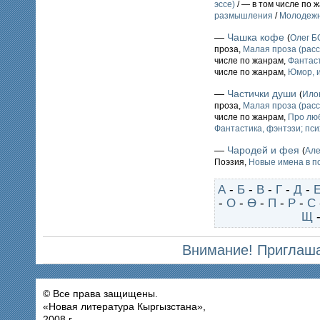
эссе)
/ — в том числе по 
размышления
/
Молодежн
—
Чашка кофе
(
Олег 
проза,
Малая проза (расс
числе по жанрам,
Фантаст
числе по жанрам,
Юмор, и
—
Частички души
(
Ило
проза,
Малая проза (расс
числе по жанрам,
Про лю
Фантастика, фэнтэзи; пс
—
Чародей и фея
(
Ал
Поэзия,
Новые имена в п
А
-
Б
-
В
-
Г
-
Д
-
-
О
-
Ө
-
П
-
Р
-
С
Щ
Внимание! Приглаша
© Все права защищены.
«Новая литература Кыргызстана»,
2008 г.