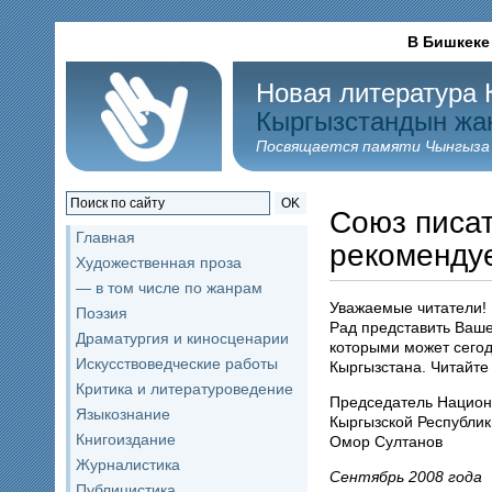
В Бишкеке
Новая литература 
Кыргызстандын жа
Посвящается памяти Чынгыза
OK
Союз писа
Главная
рекоменду
Художественная проза
— в том числе по жанрам
Уважаемые читатели!
Поэзия
Рад представить Ваш
Драматургия и киносценарии
которыми может сегод
Искусствоведческие работы
Кыргызстана. Читайте 
Критика и литературоведение
Председатель Национ
Языкознание
Кыргызской Республик
Книгоиздание
Омор Султанов
Журналистика
Сентябрь 2008 года
Публицистика