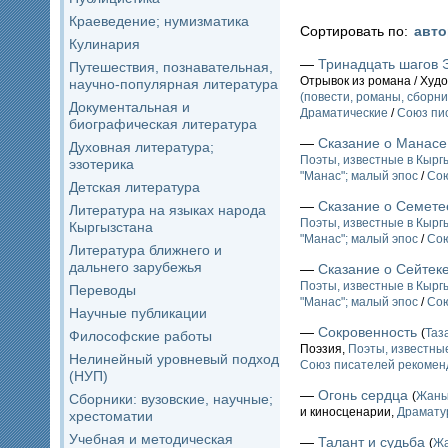
Краеведение; нумизматика
Сортировать по:
авт
Кулинария
—
Тринадцать шагов 
Путешествия, познавательная,
Отрывок из романа / Худ
научно-популярная литература
(повести, романы, сборни
Документальная и
Драматические
/
Союз пи
биографическая литература
—
Сказание о Манасе
Духовная литература;
Поэты, известные в Кыргы
эзотерика
"Манас"; малый эпос
/
Сою
Детская литература
—
Сказание о Семете
Литература на языках народа
Поэты, известные в Кыргы
Кыргызстана
"Манас"; малый эпос
/
Сою
Литература ближнего и
дальнего зарубежья
—
Сказание о Сейтек
Поэты, известные в Кыргы
Переводы
"Манас"; малый эпос
/
Сою
Научные публикации
—
Сокровенность
(
Таз
Философские работы
Поэзия,
Поэты, известные
Нелинейный уровневый подход
Союз писателей рекомен
(НУП)
—
Огонь сердца
(
Жан
Сборники: вузовские, научные;
и киносценарии,
Драмату
хрестоматии
Учебная и методическая
—
Талант и судьба
(
Ж