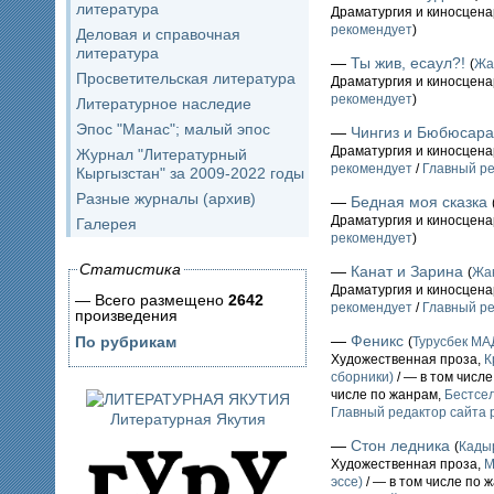
литература
Драматургия и киносцен
рекомендует
)
Деловая и справочная
литература
—
Ты жив, есаул?!
(
Жа
Просветительская литература
Драматургия и киносцен
рекомендует
)
Литературное наследие
Эпос "Манас"; малый эпос
—
Чингиз и Бюбюсара
Драматургия и киносцен
Журнал "Литературный
рекомендует
/
Главный ре
Кыргызстан" за 2009-2022 годы
Разные журналы (архив)
—
Бедная моя сказка
Драматургия и киносцен
Галерея
рекомендует
)
Статистика
—
Канат и Зарина
(
Жа
Драматургия и киносцен
— Всего размещено
2642
рекомендует
/
Главный ре
произведения
—
Феникс
По рубрикам
(
Турусбек М
Художественная проза,
К
сборники)
/ — в том числ
числе по жанрам,
Бестсе
Главный редактор сайта 
Литературная Якутия
—
Стон ледника
(
Кады
Художественная проза,
М
эссе)
/ — в том числе по 