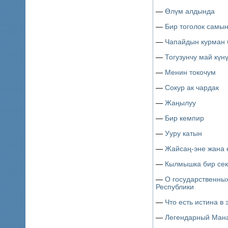
—
Өлүм алдында
—
Бир тоголок самы
—
Чапайдын курман
—
Тогузунчу май күн
—
Менин токочум
—
Сокур ак чардак
—
Жаңылуу
—
Бир кемпир
—
Ууру катын
—
Жайсаң-эне жана 
—
Кылмышка бир сек
—
О государственны
Республики
—
Что есть истина в
—
Легендарный Мана