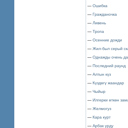
—
Ошибка
—
Гражданочка
—
Ливень
—
Тропа
—
Осенние дожди
—
Жил-был серый ск
—
Однажды очень да
—
Последний раунд
—
Алтын күз
—
Күздөгү жаандар
—
Чыйыр
—
Илгерки өткөн зам
—
Желмогуз
—
Кара курт
—
Арбак урду