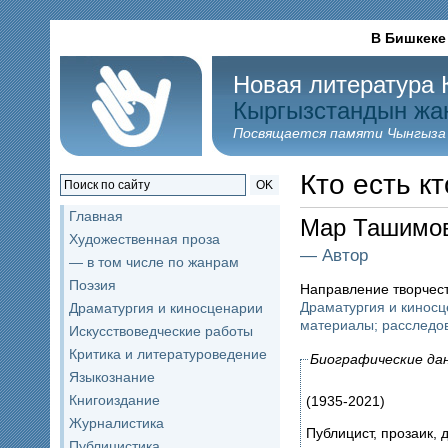
В Бишкеке
Новая литература 
Кыргызстандын жа
Посвящается памяти Чынгыза
Кто есть кт
OK
Главная
Мар Ташимо
Художественная проза
— Автор
— в том числе по жанрам
Поэзия
Направление творчес
Драматургия и кинос
Драматургия и киносценарии
материалы; расследо
Искусствоведческие работы
Критика и литературоведение
Биографические да
Языкознание
Книгоиздание
(1935-2021)
Журналистика
Публицист, прозаик, 
Публицистика