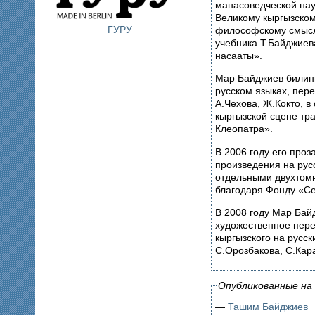
манасоведческой нау
Великому кыргызскому
ГУРУ
философскому смыслу
учебника Т.Байджиев
насааты».
Мар Байджиев билинг
русском языках, пер
А.Чехова, Ж.Кокто, в
кыргызской сцене тр
Клеопатра».
В 2006 году его проз
произведения на рус
отдельными двухтомн
благодаря Фонду «С
В 2008 году Мар Бай
художественное пер
кыргызского на русск
С.Орозбакова, С.Кара
Опубликованные на 
—
Ташим Байджиев