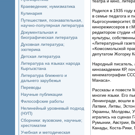
театра и кино, литер
Краеведение; нумизматика
Родился в 1935 году 
Кулинария
в семье педагога и п
Путешествия, познавательная,
Кыргосуниверситет, 
научно-популярная литература
кинорежиссеров в г.
Документальная и
редактором студии «
биографическая литература
культуры, собственн
«Литературный газет
Духовная литература;
«Комсомольской прав
эзотерика
депутатом Жогорку К
Детская литература
Литература на языках народа
Народный писатель,
Кыргызстана
киноакадемии КР, почетн
кинематографии ССС
Литература ближнего и
Манаса».
дальнего зарубежья
Переводы
Рассказы и повести
Научные публикации
многие языки. Его пь
Ленинграде, вошли в
Философские работы
Латвии, Литвы, Эстон
Нелинейный уровневый подход
Украины, Молдовы, Уз
(НУП)
игрались на сценах 
Сборники: вузовские, научные;
Румынии, Австрии, В
хрестоматии
Канады, Коста-Рики, 
Учебная и методическая