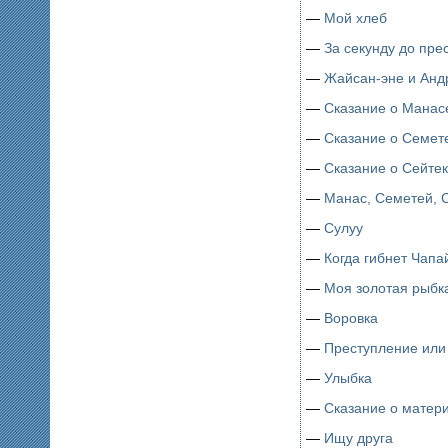
—
Мой хлеб
—
За секунду до пре
—
Жайсан-эне и Анд
—
Сказание о Манас
—
Сказание о Семет
—
Сказание о Сейте
—
Манас, Семетей, 
—
Сулуу
—
Когда гибнет Чапа
—
Моя золотая рыбк
—
Воровка
—
Преступление или
—
Улыбка
—
Сказание о матер
—
Ищу друга