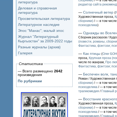
сборники)
/ — в том числ
литература
редактор сайта рекоменд
Деловая и справочная
—
Солнечный ветер
литература
(
Художественная проза,
К
Просветительская литература
сборники)
/ — в том числ
Литературное наследие
психоделика
)
Эпос "Манас"; малый эпос
—
Однажды во Вселе
Журнал "Литературный
Сборник рассказов / Худ
Кыргызстан" за 2009-2022 годы
(повести, романы, сборни
Фантастика, фэнтэзи; пс
Разные журналы (архив)
Галерея
—
Как птицы
(
Олег БО
проза,
Крупная проза (по
числе по жанрам,
Про лю
Статистика
Фантастика, фэнтэзи; пс
— Всего размещено
2642
—
Беспечен волк, та
произведения
Роман / Художественная 
По рубрикам
сборники)
/ — в том числ
психоделика
/ — в том чи
трагикомедия
/
Главный р
—
Восстание красног
Художественная проза,
К
сборники)
/ — в том числ
психоделика
/ — в том чи
трагикомедия
/
Главный р