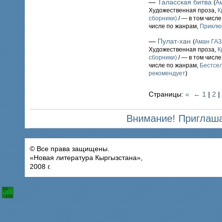
—
Таласская битва
(
А
Художественная проза,
К
сборники)
/ — в том числ
числе по жанрам,
Приклю
—
Пулат-хан
(
Аман ГА
Художественная проза,
К
сборники)
/ — в том числ
числе по жанрам,
Бестсе
рекомендует
)
Страницы:
«
←
1
|
2
|
Внимание! Приглаша
© Все права защищены.
«Новая литература Кыргызстана»,
2008 г.