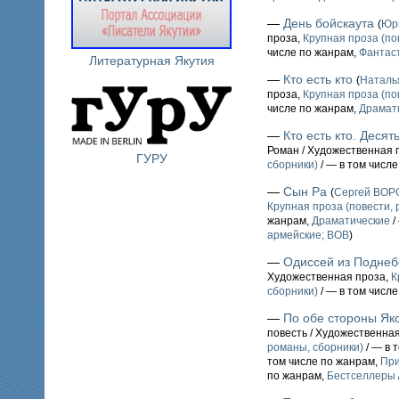
—
День бойскаута
(
Юр
проза,
Крупная проза (по
числе по жанрам,
Фантаст
Литературная Якутия
—
Кто есть кто
(
Наталь
проза,
Крупная проза (по
числе по жанрам,
Драмат
—
Кто есть кто. Десят
Роман / Художественная 
ГУРУ
сборники)
/ — в том числ
—
Сын Ра
(
Сергей ВО
Крупная проза (повести, 
жанрам,
Драматические
/
армейские; ВОВ
)
—
Одиссей из Поднеб
Художественная проза,
К
сборники)
/ — в том числ
—
По обе стороны Як
повесть / Художественна
романы, сборники)
/ — в 
том числе по жанрам,
При
по жанрам,
Бестселлеры