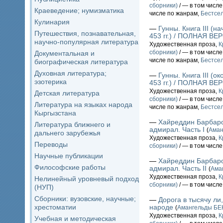
сборники)
/ — в том числ
Краеведение; нумизматика
числе по жанрам,
Бестсе
Кулинария
—
Гунны. Книга III (н
Путешествия, познавательная,
453 гг.) / ПОЛНАЯ ВЕ
научно-популярная литература
Художественная проза,
К
сборники)
/ — в том числ
Документальная и
числе по жанрам,
Бестсе
биографическая литература
Духовная литература;
—
Гунны. Книга III (о
эзотерика
453 гг.) / ПОЛНАЯ ВЕ
Художественная проза,
К
Детская литература
сборники)
/ — в том числ
Литература на языках народа
числе по жанрам,
Бестсе
Кыргызстана
—
Хайреддин Барбаро
Литература ближнего и
адмирал. Часть I
(
Аман
дальнего зарубежья
Художественная проза,
К
Переводы
сборники)
/ — в том числ
Научные публикации
—
Хайреддин Барбаро
Философские работы
адмирал. Часть II
(
Ама
Художественная проза,
К
Нелинейный уровневый подход
сборники)
/ — в том числ
(НУП)
Сборники: вузовские, научные;
—
Дорога в тысячу ли
хрестоматии
народе
(
Амангельды Б
Художественная проза,
К
Учебная и методическая