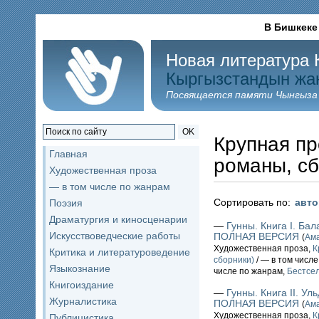
В Бишкеке
Новая литература 
Кыргызстандын жа
Посвящается памяти Чынгыза
OK
Крупная пр
Главная
романы, сб
Художественная проза
— в том числе по жанрам
Сортировать по:
авт
Поэзия
Драматургия и киносценарии
—
Гунны. Книга I. Бал
Искусствоведческие работы
ПОЛНАЯ ВЕРСИЯ
(
Ам
Художественная проза,
К
Критика и литературоведение
сборники)
/ — в том числ
Языкознание
числе по жанрам,
Бестсе
Книгоиздание
—
Гунны. Книга II. Уль
Журналистика
ПОЛНАЯ ВЕРСИЯ
(
Ам
Художественная проза,
К
Публицистика