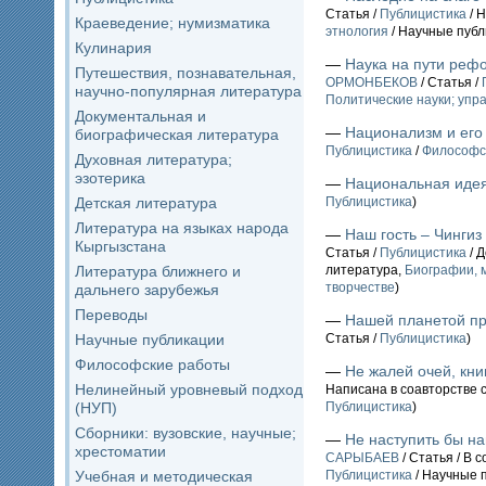
Статья /
Публицистика
/ 
Краеведение; нумизматика
этнология
/ Научные публ
Кулинария
—
Наука на пути реф
Путешествия, познавательная,
ОРМОНБЕКОВ
/ Статья /
научно-популярная литература
Политические науки; упр
Документальная и
—
Национализм и его
биографическая литература
Публицистика
/
Философс
Духовная литература;
эзотерика
—
Национальная иде
Детская литература
Публицистика
)
Литература на языках народа
—
Наш гость – Чингиз
Кыргызстана
Статья /
Публицистика
/ 
Литература ближнего и
литература,
Биографии, м
творчестве
)
дальнего зарубежья
Переводы
—
Нашей планетой пр
Научные публикации
Статья /
Публицистика
)
Философские работы
—
Не жалей очей, кни
Нелинейный уровневый подход
Написана в соавторстве 
(НУП)
Публицистика
)
Сборники: вузовские, научные;
—
Не наступить бы на
хрестоматии
САРЫБАЕВ
/ Статья / В 
Учебная и методическая
Публицистика
/ Научные 