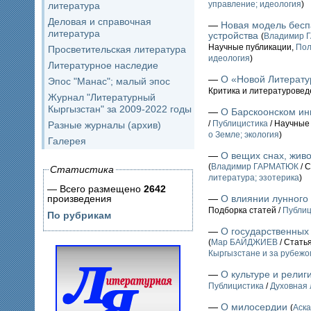
управление; идеология
)
литература
Деловая и справочная
—
Новая модель бесп
литература
устройства
(
Владимир 
Научные публикации,
Пол
Просветительская литература
идеология
)
Литературное наследие
—
О «Новой Литерату
Эпос "Манас"; малый эпос
Критика и литературовед
Журнал "Литературный
Кыргызстан" за 2009-2022 годы
—
О Барскоонском ин
/
Публицистика
/ Научные
Разные журналы (архив)
о Земле; экология
)
Галерея
—
О вещих снах, жив
(
Владимир ГАРМАТЮК
/ С
Статистика
литература; эзотерика
)
— Всего размещено
2642
произведения
—
О влиянии лунного 
Подборка статей /
Публиц
По рубрикам
—
О государственных
(
Мар БАЙДЖИЕВ
/ Статья
Кыргызстане и за рубежо
—
О культуре и религ
Публицистика
/
Духовная 
—
О милосердии
(
Аск