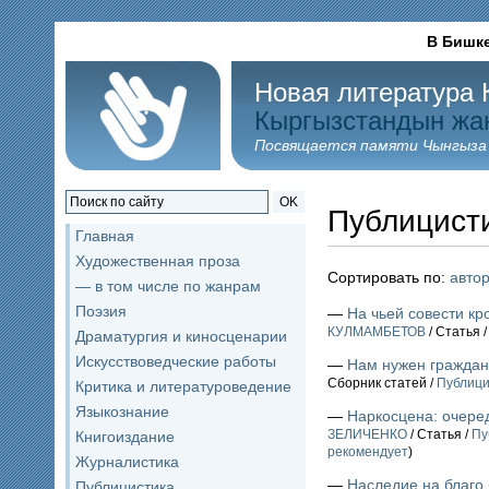
В Бишк
Новая литература 
Кыргызстандын жа
Посвящается памяти Чынгыза
OK
Публицист
Главная
Художественная проза
Сортировать по:
авто
— в том числе по жанрам
Поэзия
—
На чьей совести кр
КУЛМАМБЕТОВ
/ Статья 
Драматургия и киносценарии
Искусствоведческие работы
—
Нам нужен граждан
Сборник статей /
Публици
Критика и литературоведение
Языкознание
—
Наркосцена: очере
ЗЕЛИЧЕНКО
/ Статья /
Пу
Книгоиздание
рекомендует
)
Журналистика
—
Наследие на благо
Публицистика