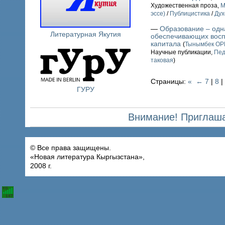
Художественная проза,
М
эссе)
/
Публицистика
/
Дух
—
Образование – одн
Литературная Якутия
обеспечивающих восп
капитала
(
Тынымбек О
Научные публикации,
Пед
таковая
)
Страницы:
«
←
7
|
8
|
ГУРУ
Внимание! Приглаша
© Все права защищены.
«Новая литература Кыргызстана»,
2008 г.